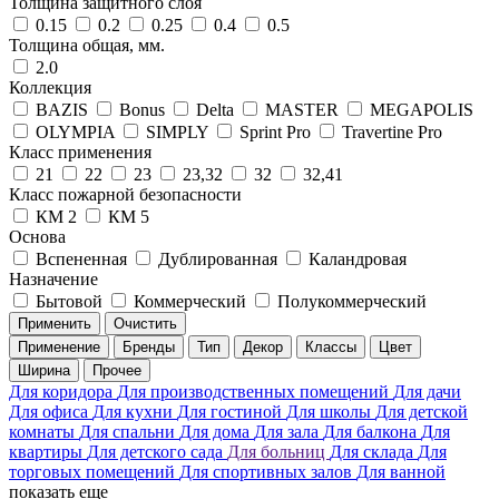
Толщина защитного слоя
0.15
0.2
0.25
0.4
0.5
Толщина общая, мм.
2.0
Коллекция
BAZIS
Bonus
Delta
MASTER
MEGAPOLIS
OLYMPIA
SIMPLY
Sprint Pro
Travertine Pro
Класс применения
21
22
23
23,32
32
32,41
Класс пожарной безопасности
КМ 2
КМ 5
Основа
Вспененная
Дублированная
Каландровая
Назначение
Бытовой
Коммерческий
Полукоммерческий
Применить
Очистить
Применение
Бренды
Тип
Декор
Классы
Цвет
Ширина
Прочее
Для коридора
Для производственных помещений
Для дачи
Для офиса
Для кухни
Для гостиной
Для школы
Для детской
комнаты
Для спальни
Для дома
Для зала
Для балкона
Для
квартиры
Для детского сада
Для больниц
Для склада
Для
торговых помещений
Для спортивных залов
Для ванной
показать еще