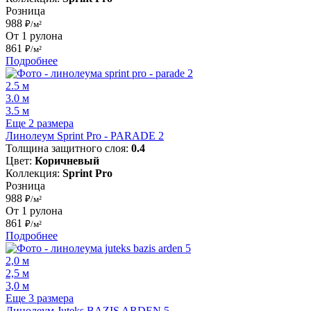
Розница
988
₽/м²
От 1 рулона
861
₽/м²
Подробнее
2.5 м
3.0 м
3.5 м
Еще 2 размера
Линолеум Sprint Pro - PARADE 2
Толщина защитного слоя:
0.4
Цвет:
Коричневый
Коллекция:
Sprint Pro
Розница
988
₽/м²
От 1 рулона
861
₽/м²
Подробнее
2,0 м
2,5 м
3,0 м
Еще 3 размера
Линолеум Juteks BAZIS ARDEN 5