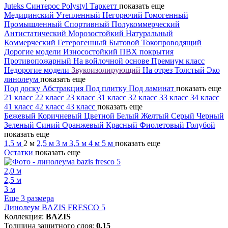
Juteks
Синтерос
Polystyl
Таркетт
показать еще
Медицинский
Утепленный
Негорючий
Гомогенный
Промышленный
Спортивный
Полукоммерческий
Антистатический
Морозостойкий
Натуральный
Коммерческий
Гетерогенный
Бытовой
Токопроводящий
Дорогие модели
Износостойкий
ПВХ покрытия
Противопожарный
На войлочной основе
Премиум класс
Недорогие модели
Звукоизолирующий
На отрез
Толстый
Эко
линолеум
показать еще
Под доску
Абстракция
Под плитку
Под ламинат
показать еще
21 класс
22 класс
23 класс
31 класс
32 класс
33 класс
34 класс
41 класс
42 класс
43 класс
показать еще
Бежевый
Коричневый
Цветной
Белый
Желтый
Серый
Черный
Зеленый
Синий
Оранжевый
Красный
Фиолетовый
Голубой
показать еще
1,5 м
2 м
2,5 м
3 м
3,5 м
4 м
5 м
показать еще
Остатки
показать еще
2,0 м
2,5 м
3 м
Еще 3 размера
Линолеум BAZIS FRESCO 5
Коллекция:
BAZIS
Толщина защитного слоя:
0.15