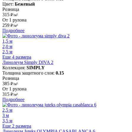
Цвет:
Бежевый
Розница
315
₽/м²
От 1 рулона
259
₽/м²
Подробнее
1,5 м
2,0 м
2,5 м
Еще 4 размера
Линолеум Simply DIVA 2
Коллекция:
SIMPLY
Толщина защитного слоя:
0.15
Розница
385
₽/м²
От 1 рулона
315
₽/м²
Подробнее
2,5 м
3 м
3,5 м
Еще 2 размера
Линолеум Juteks OLYMPIA CASABLANCA 6