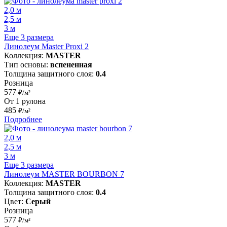
2,0 м
2,5 м
3 м
Еще 3 размера
Линолеум Master Proxi 2
Коллекция:
MASTER
Тип основы:
вспененная
Толщина защитного слоя:
0.4
Розница
577
₽/м²
От 1 рулона
485
₽/м²
Подробнее
2,0 м
2,5 м
3 м
Еще 3 размера
Линолеум MASTER BOURBON 7
Коллекция:
MASTER
Толщина защитного слоя:
0.4
Цвет:
Серый
Розница
577
₽/м²