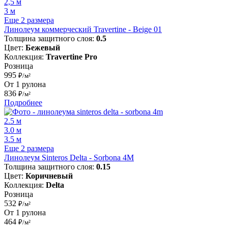
2,5 м
3 м
Еще 2 размера
Линолеум коммерческий Travertine - Beige 01
Толщина защитного слоя:
0.5
Цвет:
Бежевый
Коллекция:
Travertine Pro
Розница
995
₽/м²
От 1 рулона
836
₽/м²
Подробнее
2.5 м
3.0 м
3.5 м
Еще 2 размера
Линолеум Sinteros Delta - Sorbona 4M
Толщина защитного слоя:
0.15
Цвет:
Коричневый
Коллекция:
Delta
Розница
532
₽/м²
От 1 рулона
464
₽/м²