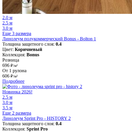
2.0 м
2.5 м
3.0 м
Еще 3 размера
Линолеум полукоммерческий Bonus - Bolton 1
Толщина защитного слоя:
0.4
Цвет:
Коричневый
Коллекция:
Bonus
Розница
696
₽/м²
От 1 рулона
606
₽/м²
Подробнее
Новинка 2026!
2.5 м
3.0 м
3.5 м
Еще 2 размера
Линолеум Sprint Pro - HISTORY 2
Толщина защитного слоя:
0.4
Коллекция:
Sprint Pro