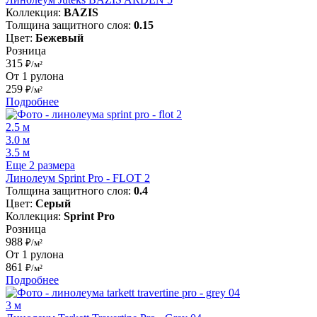
Коллекция:
BAZIS
Толщина защитного слоя:
0.15
Цвет:
Бежевый
Розница
315
₽/м²
От 1 рулона
259
₽/м²
Подробнее
2.5 м
3.0 м
3.5 м
Еще 2 размера
Линолеум Sprint Pro - FLOT 2
Толщина защитного слоя:
0.4
Цвет:
Серый
Коллекция:
Sprint Pro
Розница
988
₽/м²
От 1 рулона
861
₽/м²
Подробнее
3 м