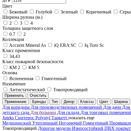
до
₽
Цвет
Бежевый
Голубой
Зеленый
Коричневый
Серы
Ширина рулона (м.)
2
3
4
Толщина защитного слоя
0.7
2
Коллекция
Acczent Mineral As
iQ ERA SC
Iq Toro Sc
Класс применения
34,43
Класс пожарной безопасности
КМ 2
КМ 5
Основа
Вспененная
Гомогенный
Назначение
Антистатический
Токопроводящий
Применить
Очистить
Применение
Бренды
Тип
Декор
Классы
Цвет
Ширина
Для коридора
Для производственных помещений
Для дачи
Для
детского сада
Для больниц
Для склада
Для торговых помещен
Juteks
Синтерос
Polystyl
Таркетт
показать еще
Медицинский
Утепленный
Негорючий
Гомогенный
Промышл
Токопроводящий
Дорогие модели
Износостойкий
ПВХ покры