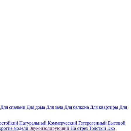
ы
Для спальни
Для дома
Для зала
Для балкона
Для квартиры
Для
остойкий
Натуральный
Коммерческий
Гетерогенный
Бытовой
орогие модели
Звукоизолирующий
На отрез
Толстый
Эко