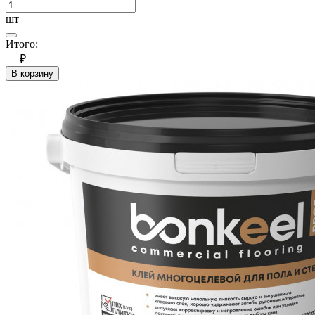
шт
Итого:
— ₽
В корзину