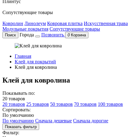
Плинтус
Сопутствующие товары
Ковролин
Линолеум
Ковровая плитка
Искусственная трава
Модульные покрытия
Сопутствующие товары
Города
Позвонить
Поиск
0
Корзина
Главная
Клей для покрытий
Клей для ковролина
Клей для ковролина
Показывать по:
20 товаров
20 товаров
25 товаров
50 товаров
70 товаров
100 товаров
Сортировать:
По умолчанию
По умолчанию
Сначала дешевые
Сначала дорогие
Показать фильтр
Фильтр: