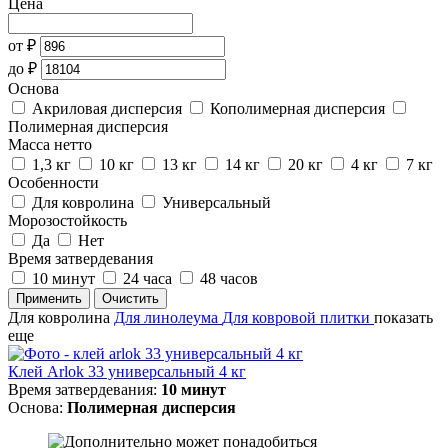
Цена
от
₽
до
₽
Основа
Акриловая дисперсия
Кополимерная дисперсия
Полимерная дисперсия
Масса нетто
1,3 кг
10 кг
13 кг
14 кг
20 кг
4 кг
7 кг
Особенности
Для ковролина
Универсальный
Морозостойкость
Да
Нет
Время затвердевания
10 минут
24 часа
48 часов
Применить
Очистить
Для ковролина
Для линолеума
Для ковровой плитки
показать
еще
Клей Arlok 33 универсальный 4 кг
Время затвердевания:
10 минут
Основа:
Полимерная дисперсия