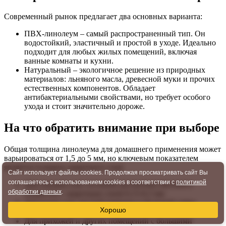
Современный рынок предлагает два основных варианта:
ПВХ-линолеум – самый распространенный тип. Он
водостойкий, эластичный и простой в уходе. Идеально
подходит для любых жилых помещений, включая
ванные комнаты и кухни.
Натуральный – экологичное решение из природных
материалов: льняного масла, древесной муки и прочих
естественных компонентов. Обладает
антибактериальными свойствами, но требует особого
ухода и стоит значительно дороже.
На что обратить внимание при выборе
Общая толщина линолеума для домашнего применения может
варьироваться от 1,5 до 5 мм, но ключевым показателем
является толщина защитного слоя:
Сайт использует файлы cookies. Продолжая просматривать сайт Вы
соглашаетесь с использованием cookies в соответствии с
политикой
Для спальни или гостиной достаточно бытового
обработки данных
.
покрытия с защитным слоем 0,15-0,3 мм
Для кухни или детской комнаты в большой семье
Хорошо
рекомендуется полукоммерческий вариант (0,4-0,7 мм)
Для прихожей и других помещений с большими