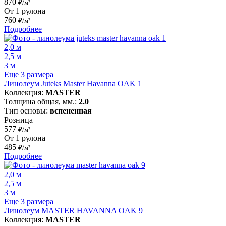
870
₽/м²
От 1 рулона
760
₽/м²
Подробнее
2,0 м
2,5 м
3 м
Еще 3 размера
Линолеум Juteks Master Havanna OAK 1
Коллекция:
MASTER
Толщина общая, мм.:
2.0
Тип основы:
вспененная
Розница
577
₽/м²
От 1 рулона
485
₽/м²
Подробнее
2,0 м
2,5 м
3 м
Еще 3 размера
Линолеум MASTER HAVANNA OAK 9
Коллекция:
MASTER