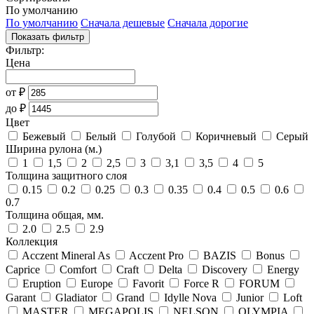
По умолчанию
По умолчанию
Сначала дешевые
Сначала дорогие
Показать фильтр
Фильтр:
Цена
от
₽
до
₽
Цвет
Бежевый
Белый
Голубой
Коричневый
Серый
Ширина рулона (м.)
1
1,5
2
2,5
3
3,1
3,5
4
5
Толщина защитного слоя
0.15
0.2
0.25
0.3
0.35
0.4
0.5
0.6
0.7
Толщина общая, мм.
2.0
2.5
2.9
Коллекция
Acczent Mineral As
Acczent Pro
BAZIS
Bonus
Caprice
Comfort
Craft
Delta
Discovery
Energy
Eruption
Europe
Favorit
Force R
FORUM
Garant
Gladiator
Grand
Idylle Nova
Junior
Loft
MASTER
MEGAPOLIS
NELSON
OLYMPIA