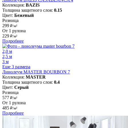
Коллекция:
BAZIS
Толщина защитного слоя:
0.15
Цвет:
Бежевый
Розница
299
₽/м²
От 1 рулона
229
₽/м²
Подробнее
2,0 м
2,5 м
3 м
Еще 3 размера
Линолеум MASTER BOURBON 7
Коллекция:
MASTER
Толщина защитного слоя:
0.4
Цвет:
Серый
Розница
577
₽/м²
От 1 рулона
485
₽/м²
Подробнее