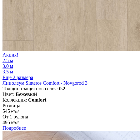
Акция!
2.5 м
3.0 м
3.5 м
Еще 2 размера
Линолеум Sinteros Comfort - Novgorod 3
Толщина защитного слоя:
0.2
Цвет:
Бежевый
Коллекция:
Comfort
Розница
545
₽/м²
От 1 рулона
495
₽/м²
Подробнее