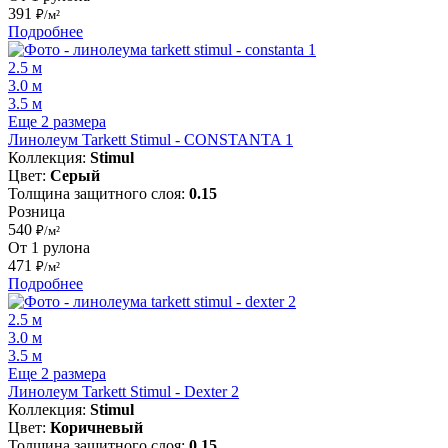
391
₽/м²
Подробнее
2.5 м
3.0 м
3.5 м
Еще 2 размера
Линолеум Tarkett Stimul - CONSTANTA 1
Коллекция:
Stimul
Цвет:
Серый
Толщина защитного слоя:
0.15
Розница
540
₽/м²
От 1 рулона
471
₽/м²
Подробнее
2.5 м
3.0 м
3.5 м
Еще 2 размера
Линолеум Tarkett Stimul - Dexter 2
Коллекция:
Stimul
Цвет:
Коричневый
Толщина защитного слоя:
0.15