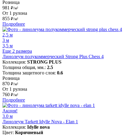
Розница
981
₽/м²
От 1 рулона
855
₽/м²
Подробнее
2,5 м
3 м
3,5 м
Еще 2 размера
Линолеум полукоммерческий Strong Plus Chess 4
Коллекция:
STRONG PLUS
Толщина общая, мм.:
2.5
Толщина защитного слоя:
0.6
Розница
870
₽/м²
От 1 рулона
760
₽/м²
Подробнее
Акция!
3.0 м
Линолеум Tarkett Idylle Nova - Elan 1
Коллекция:
Idylle nova
Цвет:
Коричневый