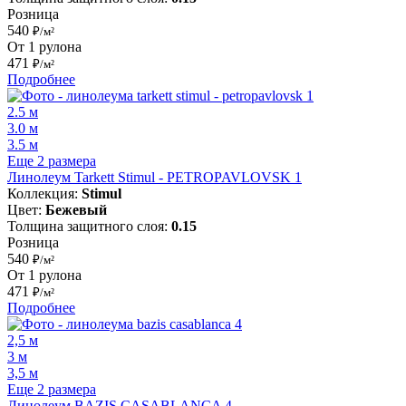
Розница
540
₽/м²
От 1 рулона
471
₽/м²
Подробнее
2.5 м
3.0 м
3.5 м
Еще 2 размера
Линолеум Tarkett Stimul - PETROPAVLOVSK 1
Коллекция:
Stimul
Цвет:
Бежевый
Толщина защитного слоя:
0.15
Розница
540
₽/м²
От 1 рулона
471
₽/м²
Подробнее
2,5 м
3 м
3,5 м
Еще 2 размера
Линолеум BAZIS CASABLANCA 4