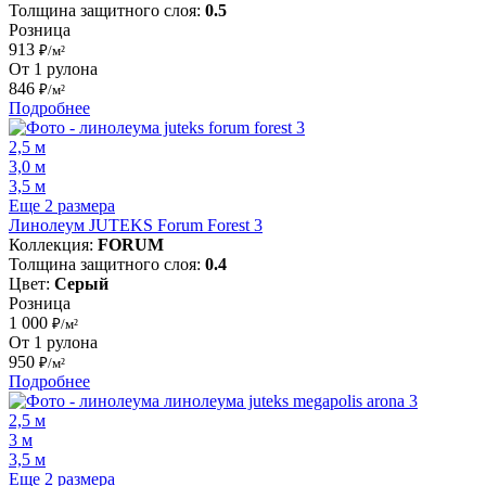
Толщина защитного слоя:
0.5
Розница
913
₽/м²
От 1 рулона
846
₽/м²
Подробнее
2,5 м
3,0 м
3,5 м
Еще 2 размера
Линолеум JUTEKS Forum Forest 3
Коллекция:
FORUM
Толщина защитного слоя:
0.4
Цвет:
Серый
Розница
1 000
₽/м²
От 1 рулона
950
₽/м²
Подробнее
2,5 м
3 м
3,5 м
Еще 2 размера