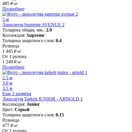
485
₽/м²
Подробнее
5 м
Линолеум Supreme AVENUE 2
Толщина общая, мм.:
2.9
Коллекция:
Supreme
Толщина защитного слоя:
0.4
Розница
1 445
₽/м²
От 1 рулона
1 249
₽/м²
Подробнее
2.5 м
3.0 м
3.5 м
Еще 2 размера
Линолеум Tarkett JUNIOR - ARNOLD 1
Коллекция:
Junior
Цвет:
Серый
Толщина защитного слоя:
0.15
Розница
477
₽/м²
От 1 рулона