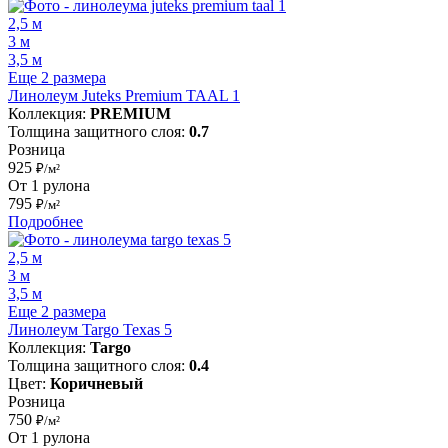
2,5 м
3 м
3,5 м
Еще 2 размера
Линолеум Juteks Premium TAAL 1
Коллекция:
PREMIUM
Толщина защитного слоя:
0.7
Розница
925
₽/м²
От 1 рулона
795
₽/м²
Подробнее
2,5 м
3 м
3,5 м
Еще 2 размера
Линолеум Targo Texas 5
Коллекция:
Targo
Толщина защитного слоя:
0.4
Цвет:
Коричневый
Розница
750
₽/м²
От 1 рулона