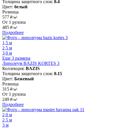
Толщина защитного слоя:
0.4
Цвет:
белый
Розница
577
₽/м²
От 1 рулона
485
₽/м²
Подробнее
1,5 м
2,5 м
3,0 м
Еще 3 размера
Линолеум BAZIS KORTES 3
Коллекция:
BAZIS
Толщина защитного слоя:
0.15
Цвет:
Бежевый
Розница
315
₽/м²
От 1 рулона
249
₽/м²
Подробнее
2,0 м
2,5 м
3 м