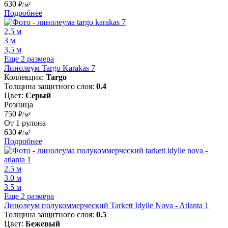
630
₽/м²
Подробнее
2,5 м
3 м
3,5 м
Еще 2 размера
Линолеум Targo Karakas 7
Коллекция:
Targo
Толщина защитного слоя:
0.4
Цвет:
Серый
Розница
750
₽/м²
От 1 рулона
630
₽/м²
Подробнее
2.5 м
3.0 м
3.5 м
Еще 2 размера
Линолеум полукоммерческий Tarkett Idylle Nova - Atlanta 1
Толщина защитного слоя:
0.5
Цвет:
Бежевый