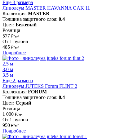
Еще 3 размера
Линолеум MASTER HAVANNA OAK 11
Коллекция:
MASTER
Толщина защитного слоя:
0.4
Цвет:
Бежевый
Розница
577
₽/м²
От 1 рулона
485
₽/м²
Подробнее
2,5 м
3,0 м
3,5 м
Еще 2 размера
Линолеум JUTEKS Forum FLINT 2
Коллекция:
FORUM
Толщина защитного слоя:
0.4
Цвет:
Серый
Розница
1 000
₽/м²
От 1 рулона
950
₽/м²
Подробнее