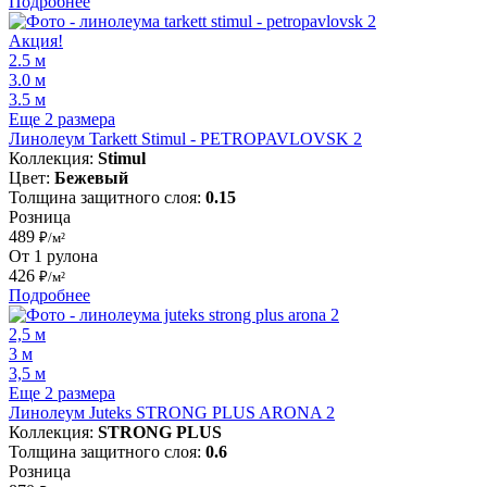
Подробнее
Акция!
2.5 м
3.0 м
3.5 м
Еще 2 размера
Линолеум Tarkett Stimul - PETROPAVLOVSK 2
Коллекция:
Stimul
Цвет:
Бежевый
Толщина защитного слоя:
0.15
Розница
489
₽/м²
От 1 рулона
426
₽/м²
Подробнее
2,5 м
3 м
3,5 м
Еще 2 размера
Линолеум Juteks STRONG PLUS ARONA 2
Коллекция:
STRONG PLUS
Толщина защитного слоя:
0.6
Розница