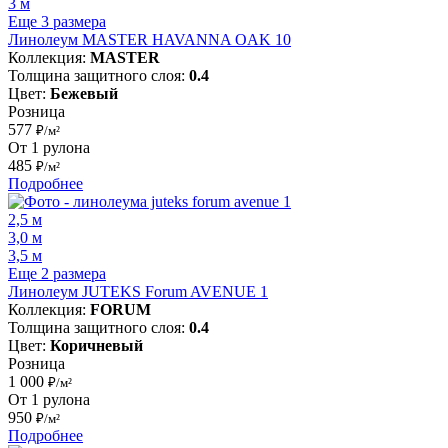
3 м
Еще 3 размера
Линолеум MASTER HAVANNA OAK 10
Коллекция:
MASTER
Толщина защитного слоя:
0.4
Цвет:
Бежевый
Розница
577
₽/м²
От 1 рулона
485
₽/м²
Подробнее
2,5 м
3,0 м
3,5 м
Еще 2 размера
Линолеум JUTEKS Forum AVENUE 1
Коллекция:
FORUM
Толщина защитного слоя:
0.4
Цвет:
Коричневый
Розница
1 000
₽/м²
От 1 рулона
950
₽/м²
Подробнее