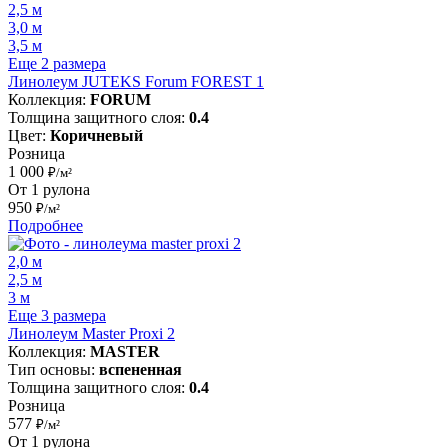
2,5 м
3,0 м
3,5 м
Еще 2 размера
Линолеум JUTEKS Forum FOREST 1
Коллекция:
FORUM
Толщина защитного слоя:
0.4
Цвет:
Коричневый
Розница
1 000
₽/м²
От 1 рулона
950
₽/м²
Подробнее
2,0 м
2,5 м
3 м
Еще 3 размера
Линолеум Master Proxi 2
Коллекция:
MASTER
Тип основы:
вспененная
Толщина защитного слоя:
0.4
Розница
577
₽/м²
От 1 рулона