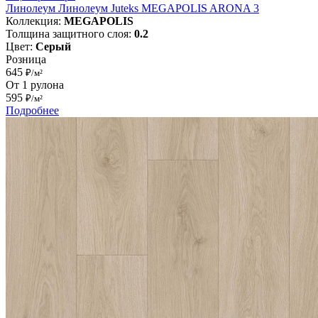
Линолеум Линолеум Juteks MEGAPOLIS ARONA 3
Коллекция:
MEGAPOLIS
Толщина защитного слоя:
0.2
Цвет:
Серый
Розница
645
₽/м²
От 1 рулона
595
₽/м²
Подробнее