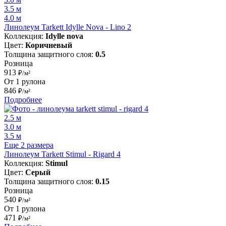
3.5 м
4.0 м
Линолеум Tarkett Idylle Nova - Lino 2
Коллекция:
Idylle nova
Цвет:
Коричневый
Толщина защитного слоя:
0.5
Розница
913
₽/м²
От 1 рулона
846
₽/м²
Подробнее
2.5 м
3.0 м
3.5 м
Еще 2 размера
Линолеум Tarkett Stimul - Rigard 4
Коллекция:
Stimul
Цвет:
Серый
Толщина защитного слоя:
0.15
Розница
540
₽/м²
От 1 рулона
471
₽/м²