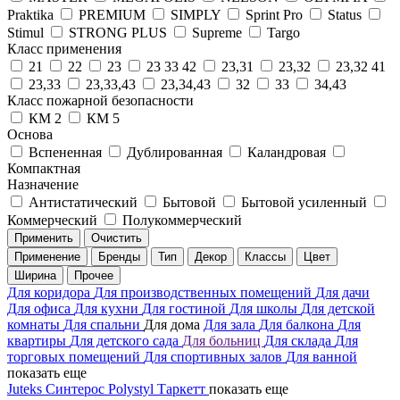
Praktika
PREMIUM
SIMPLY
Sprint Pro
Status
Stimul
STRONG PLUS
Supreme
Targo
Класс применения
21
22
23
23 33 42
23,31
23,32
23,32 41
23,33
23,33,43
23,34,43
32
33
34,43
Класс пожарной безопасности
КМ 2
КМ 5
Основа
Вспененная
Дублированная
Каландровая
Компактная
Назначение
Антистатический
Бытовой
Бытовой усиленный
Коммерческий
Полукоммерческий
Применить
Очистить
Применение
Бренды
Тип
Декор
Классы
Цвет
Ширина
Прочее
Для коридора
Для производственных помещений
Для дачи
Для офиса
Для кухни
Для гостиной
Для школы
Для детской
комнаты
Для спальни
Для дома
Для зала
Для балкона
Для
квартиры
Для детского сада
Для больниц
Для склада
Для
торговых помещений
Для спортивных залов
Для ванной
показать еще
Juteks
Синтерос
Polystyl
Таркетт
показать еще