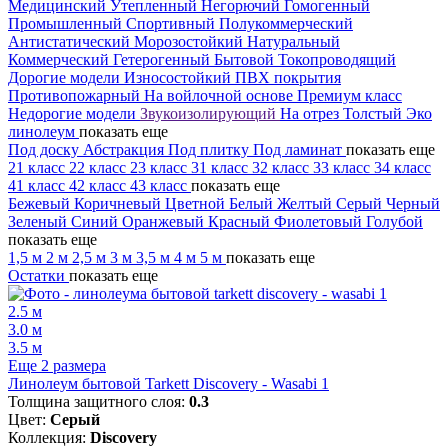
Медицинский
Утепленный
Негорючий
Гомогенный
Промышленный
Спортивный
Полукоммерческий
Антистатический
Морозостойкий
Натуральный
Коммерческий
Гетерогенный
Бытовой
Токопроводящий
Дорогие модели
Износостойкий
ПВХ покрытия
Противопожарный
На войлочной основе
Премиум класс
Недорогие модели
Звукоизолирующий
На отрез
Толстый
Эко
линолеум
показать еще
Под доску
Абстракция
Под плитку
Под ламинат
показать еще
21 класс
22 класс
23 класс
31 класс
32 класс
33 класс
34 класс
41 класс
42 класс
43 класс
показать еще
Бежевый
Коричневый
Цветной
Белый
Желтый
Серый
Черный
Зеленый
Синий
Оранжевый
Красный
Фиолетовый
Голубой
показать еще
1,5 м
2 м
2,5 м
3 м
3,5 м
4 м
5 м
показать еще
Остатки
показать еще
2.5 м
3.0 м
3.5 м
Еще 2 размера
Линолеум бытовой Tarkett Discovery - Wasabi 1
Толщина защитного слоя:
0.3
Цвет:
Серый
Коллекция:
Discovery