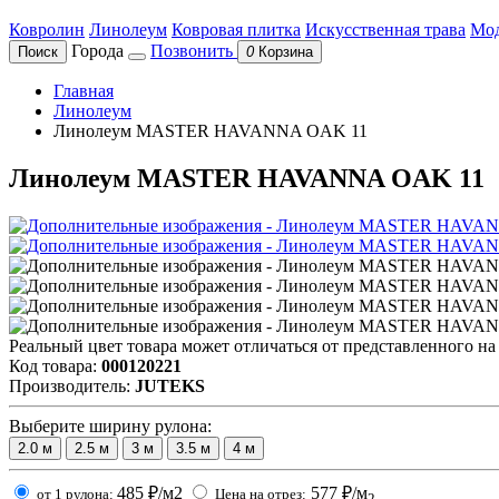
Ковролин
Линолеум
Ковровая плитка
Искусственная трава
Мод
Города
Позвонить
Поиск
0
Корзина
Главная
Линолеум
Линолеум MASTER HAVANNA OAK 11
Линолеум MASTER HAVANNA OAK 11
Реальный цвет товара может отличаться от представленного на
Код товара:
000120221
Производитель:
JUTEKS
Выберите ширину рулона:
2.0
м
2.5
м
3
м
3.5
м
4
м
485
₽/м2
577
₽/м
от 1 рулона:
Цена на отрез:
2