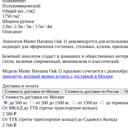
Назначение:
Полукоммерческий
Общий вес, г/м2:
1750 гм2
Ширина рулона:
2.0м / 2.5м / 3м / 3.5м / 4м
Описание
Линолеум Master Havanna Oak 11 рекомендуется для использов
подходит для оформления гостиных, столовых, кухонь, прихож
Бежевый линолеум создаст в домашних и общественных интерь
стили, включая современный, минимализм и классический.
Модель Master Havanna Oak 11 идеально сочетается с разнообр
линолеум, который можно купить с доставкой в Москве
.
Доставка и оплата
Стоимость доставки по Москве
Стоимость доставки по России
П
Стоимость доставки по Москве
до 500 кг
от 500 до 1500 кг
от 1500 кг
до термин
От МКАД до ТТК (третье транспортное кольцо)
2 500 ₽
От ТТК (третье транспортное кольцо) до Садового Кольца
2 700 ₽