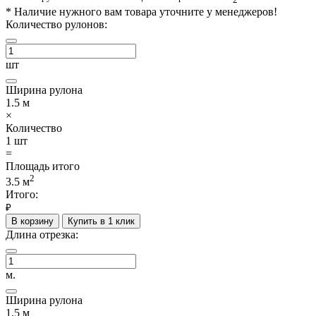
*
Наличие нужного вам товара уточните у менеджеров!
Количество рулонов:
шт
Ширина рулона
1.5
м
×
Количество
1
шт
=
Площадь итого
2
3.5
м
Итого:
₽
В корзину
Купить в 1 клик
Длина отрезка:
м.
Ширина рулона
1.5
м