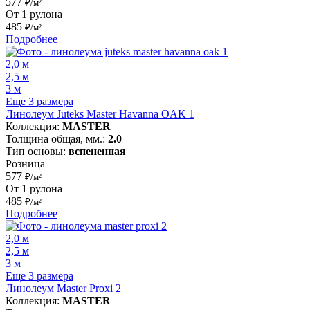
577
₽/м²
От 1 рулона
485
₽/м²
Подробнее
2,0 м
2,5 м
3 м
Еще 3 размера
Линолеум Juteks Master Havanna OAK 1
Коллекция:
MASTER
Толщина общая, мм.:
2.0
Тип основы:
вспененная
Розница
577
₽/м²
От 1 рулона
485
₽/м²
Подробнее
2,0 м
2,5 м
3 м
Еще 3 размера
Линолеум Master Proxi 2
Коллекция:
MASTER