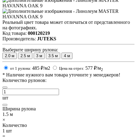
Реальный цвет товара может отличаться от представленного
на фотографиях.
Код товара:
000120219
Производитель:
JUTEKS
Выберите ширину рулона:
2.0
м
2.5
м
3
м
3.5
м
4
м
485
₽/м2
577
₽/м
от 1 рулона:
Цена на отрез:
2
*
Наличие нужного вам товара уточните у менеджеров!
Количество рулонов:
шт
Ширина рулона
1.5
м
×
Количество
1
шт
=