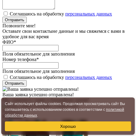
Соглашаюсь на обработку
персональных данных
Отправить
Позвоните мне!
Оставьте свои контактыне данные и мы свяжемся с вами в
удобное для вас время
ФИО
*
Поля обязательное для заполнения
Номер телефона
*
Поля обязательное для заполнения
Соглашаюсь на обработку
персональных данных
Отправить
Ваша заявка успешно отправлена!
Мы свяжемся с вами в ближайшее время!
Сайт использует файлы cookies. Продолжая просматривать сайт Вы
соглашаетесь с использованием cookies в соответствии с
политикой
Корзина!
обработки данных
.
Позиций:
3
Хорошо