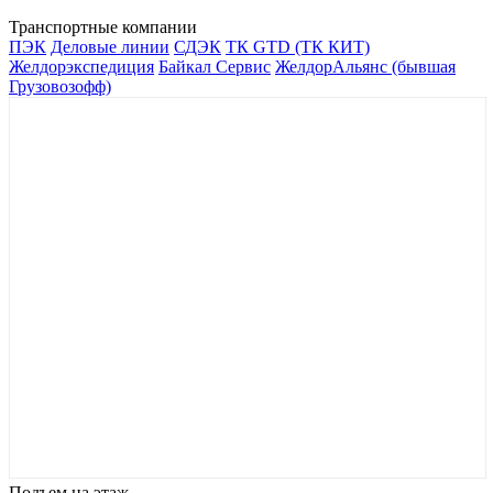
Транспортные компании
ПЭК
Деловые линии
СДЭК
ТК GTD (ТК КИТ)
Желдорэкспедиция
Байкал Сервис
ЖелдорАльянс (бывшая
Грузовозофф)
Подъем на этаж