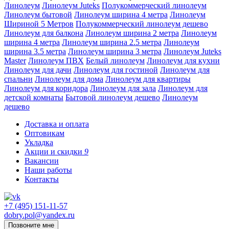
Линолеум
Линолеум Juteks
Полукоммерческий линолеум
Линолеум бытовой
Линолеум ширина 4 метра
Линолеум
Шириной 5 Метров
Полукоммерческий линолеум дешево
Линолеум для балкона
Линолеум ширина 2 метра
Линолеум
ширина 4 метра
Линолеум ширина 2.5 метра
Линолеум
ширина 3.5 метра
Линолеум ширина 3 метра
Линолеум Juteks
Master
Линолеум ПВХ
Белый линолеум
Линолеум для кухни
Линолеум для дачи
Линолеум для гостиной
Линолеум для
спальни
Линолеум для дома
Линолеум для квартиры
Линолеум для коридора
Линолеум для зала
Линолеум для
детской комнаты
Бытовой линолеум дешево
Линолеум
дешево
Доставка и оплата
Оптовикам
Укладка
Акции и скидки
9
Вакансии
Наши работы
Контакты
+7 (495) 151-11-57
dobry.pol@yandex.ru
Позвоните мне