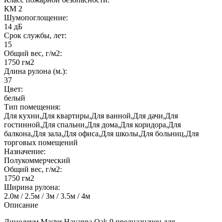
КМ 2
Шумопоглощение:
14 дБ
Срок службы, лет:
15
Общий вес, г/м2:
1750 гм2
Длина рулона (м.):
37
Цвет:
белый
Тип помещения:
Для кухни,Для квартиры,Для ванной,Для дачи,Для
гостинной,Для спальни,Для дома,Для коридора,Для
балкона,Для зала,Для офиса,Для школы,Для больниц,Для
торговых помещений
Назначение:
Полукоммерческий
Общий вес, г/м2:
1750 гм2
Ширина рулона:
2.0м / 2.5м / 3м / 3.5м / 4м
Описание
Линолеум Master Havanna Oak 9 предназначен для