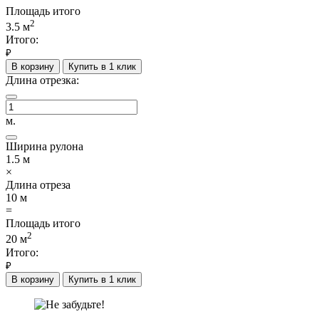
Площадь итого
2
3.5
м
Итого:
₽
В корзину
Купить в 1 клик
Длина отрезка:
м.
Ширина рулона
1.5
м
×
Длина отреза
10
м
=
Площадь итого
2
20
м
Итого:
₽
В корзину
Купить в 1 клик