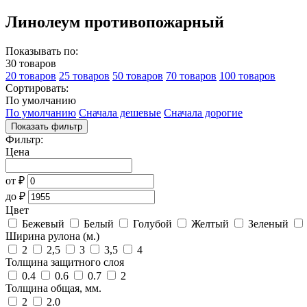
Линолеум противопожарный
Показывать по:
30 товаров
20 товаров
25 товаров
50 товаров
70 товаров
100 товаров
Сортировать:
По умолчанию
По умолчанию
Сначала дешевые
Сначала дорогие
Показать фильтр
Фильтр:
Цена
от
₽
до
₽
Цвет
Бежевый
Белый
Голубой
Желтый
Зеленый
Ширина рулона (м.)
2
2,5
3
3,5
4
Толщина защитного слоя
0.4
0.6
0.7
2
Толщина общая, мм.
2
2.0