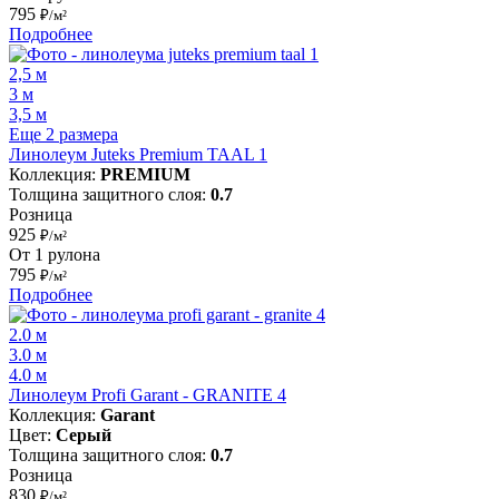
795
₽/м²
Подробнее
2,5 м
3 м
3,5 м
Еще 2 размера
Линолеум Juteks Premium TAAL 1
Коллекция:
PREMIUM
Толщина защитного слоя:
0.7
Розница
925
₽/м²
От 1 рулона
795
₽/м²
Подробнее
2.0 м
3.0 м
4.0 м
Линолеум Profi Garant - GRANITE 4
Коллекция:
Garant
Цвет:
Серый
Толщина защитного слоя:
0.7
Розница
830
₽/м²