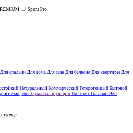
PREMIUM
Sprint Pro
ы
Для спальни
Для дома
Для зала
Для балкона
Для квартиры
Для
остойкий
Натуральный
Коммерческий
Гетерогенный
Бытовой
орогие модели
Звукоизолирующий
На отрез
Толстый
Эко
зать еще