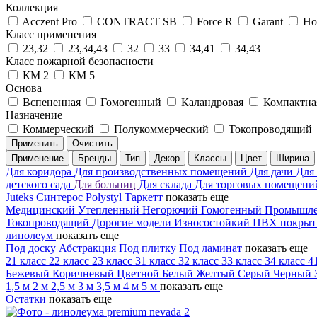
Коллекция
Acczent Pro
CONTRACT SB
Force R
Garant
Ho
Класс применения
23,32
23,34,43
32
33
34,41
34,43
Класс пожарной безопасности
КМ 2
КМ 5
Основа
Вспененная
Гомогенный
Каландровая
Компактна
Назначение
Коммерческий
Полукоммерческий
Токопроводящий
Применить
Очистить
Применение
Бренды
Тип
Декор
Классы
Цвет
Ширина
Для коридора
Для производственных помещений
Для дачи
Для
детского сада
Для больниц
Для склада
Для торговых помещен
Juteks
Синтерос
Polystyl
Таркетт
показать еще
Медицинский
Утепленный
Негорючий
Гомогенный
Промышл
Токопроводящий
Дорогие модели
Износостойкий
ПВХ покры
линолеум
показать еще
Под доску
Абстракция
Под плитку
Под ламинат
показать еще
21 класс
22 класс
23 класс
31 класс
32 класс
33 класс
34 класс
4
Бежевый
Коричневый
Цветной
Белый
Желтый
Серый
Черный
1,5 м
2 м
2,5 м
3 м
3,5 м
4 м
5 м
показать еще
Остатки
показать еще