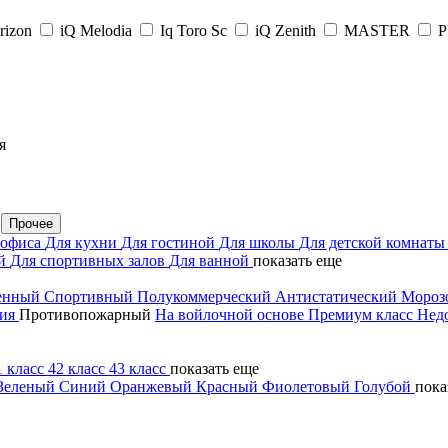
rizon
iQ Melodia
Iq Toro Sc
iQ Zenith
MASTER
я
Прочее
 офиса
Для кухни
Для гостиной
Для школы
Для детской комнат
ий
Для спортивных залов
Для ванной
показать еще
енный
Спортивный
Полукоммерческий
Антистатический
Мороз
тия
Противопожарный
На войлочной основе
Премиум класс
Нед
1 класс
42 класс
43 класс
показать еще
Зеленый
Синий
Оранжевый
Красный
Фиолетовый
Голубой
пока