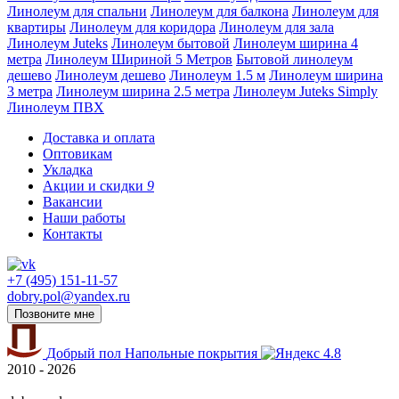
Линолеум для спальни
Линолеум для балкона
Линолеум для
квартиры
Линолеум для коридора
Линолеум для зала
Линолеум Juteks
Линолеум бытовой
Линолеум ширина 4
метра
Линолеум Шириной 5 Метров
Бытовой линолеум
дешево
Линолеум дешево
Линолеум 1.5 м
Линолеум ширина
3 метра
Линолеум ширина 2.5 метра
Линолеум Juteks Simply
Линолеум ПВХ
Доставка и оплата
Оптовикам
Укладка
Акции и скидки
9
Вакансии
Наши работы
Контакты
+7 (495) 151-11-57
dobry.pol@yandex.ru
Позвоните мне
Добрый пол
Напольные покрытия
4.8
2010 - 2026