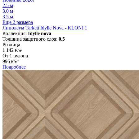
2.5 м
3.0 м
3.5 м
Еще 2 размера
Линолеум Tarkett Idylle Nova - KLONI 1
Коллекция:
Idylle nova
Толщина защитного слоя:
0.5
Розница
1 142
₽/м²
От 1 рулона
996
₽/м²
Подробнее