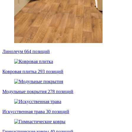
Линолеум
664 позиций
Ковровая плитка
293 позиций
Модульные покрытия
278 позиций
Искусственная трава
30 позиций
Гимнастические ковры
40 позиций