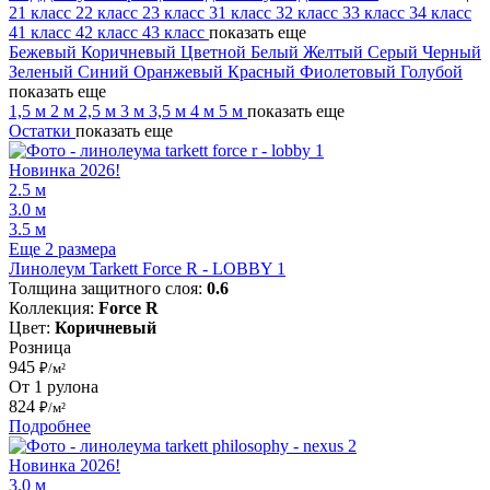
21 класс
22 класс
23 класс
31 класс
32 класс
33 класс
34 класс
41 класс
42 класс
43 класс
показать еще
Бежевый
Коричневый
Цветной
Белый
Желтый
Серый
Черный
Зеленый
Синий
Оранжевый
Красный
Фиолетовый
Голубой
показать еще
1,5 м
2 м
2,5 м
3 м
3,5 м
4 м
5 м
показать еще
Остатки
показать еще
Новинка 2026!
2.5 м
3.0 м
3.5 м
Еще 2 размера
Линолеум Tarkett Force R - LOBBY 1
Толщина защитного слоя:
0.6
Коллекция:
Force R
Цвет:
Коричневый
Розница
945
₽/м²
От 1 рулона
824
₽/м²
Подробнее
Новинка 2026!
3.0 м