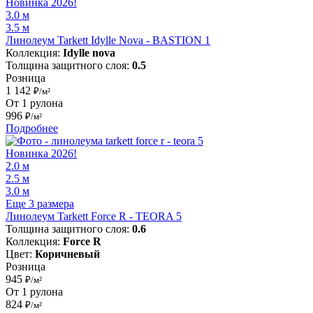
Новинка 2026!
3.0 м
3.5 м
Линолеум Tarkett Idylle Nova - BASTION 1
Коллекция:
Idylle nova
Толщина защитного слоя:
0.5
Розница
1 142
₽/м²
От 1 рулона
996
₽/м²
Подробнее
Новинка 2026!
2.0 м
2.5 м
3.0 м
Еще 3 размера
Линолеум Tarkett Force R - TEORA 5
Толщина защитного слоя:
0.6
Коллекция:
Force R
Цвет:
Коричневый
Розница
945
₽/м²
От 1 рулона
824
₽/м²