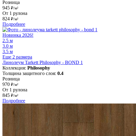
Розница
945
₽/м²
От 1 рулона
824
₽/м²
Подробнее
Новинка 2026!
2.5 м
3.0 м
3.5 м
Еще 2 размера
Линолеум Tarkett Philosophy - BOND 1
Коллекция:
Philosophy
Толщина защитного слоя:
0.4
Розница
970
₽/м²
От 1 рулона
845
₽/м²
Подробнее