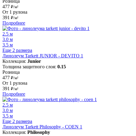
Розница
477
₽/м²
От 1 рулона
391
₽/м²
Подробнее
2.5 м
3.0 м
3.5 м
Еще 2 размера
Линолеум Tarkett JUNIOR - DEVITO 1
Коллекция:
Junior
Толщина защитного слоя:
0.15
Розница
477
₽/м²
От 1 рулона
391
₽/м²
Подробнее
2.5 м
3.0 м
3.5 м
Еще 2 размера
Линолеум Tarkett Philosophy - COEN 1
Коллекция:
Philosophy