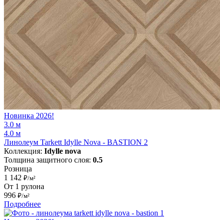
Новинка 2026!
3.0 м
4.0 м
Линолеум Tarkett Idylle Nova - BASTION 2
Коллекция:
Idylle nova
Толщина защитного слоя:
0.5
Розница
1 142
₽/м²
От 1 рулона
996
₽/м²
Подробнее