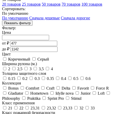
20 товаров
25 товаров
50 товаров
70 товаров
100 товаров
Сортировать:
По умолчанию
По умолчанию
Сначала дешевые
Сначала дорогие
Показать фильтр
Фильтр:
Цена
от
₽
до
₽
Цвет
Коричневый
Серый
Ширина рулона (м.)
2
2,5
3
3,5
4
Толщина защитного слоя
0.15
0.2
0.3
0.35
0.4
0.5
0.6
Коллекция
Bonus
Comfort
Craft
Delta
Favorit
Force R
Gladiator
Hometown
Idylle nova
Junior
Loft
Philosophy
Praktika
Sprint Pro
Stimul
Класс применения
21
22
23,31
23,32
23,33
32
33
Класс пожарной безопасности