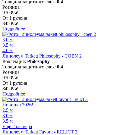
Толщина защитного слоя:
0.4
Розница
970
₽/м²
От 1 рулона
845
₽/м²
Подробнее
3.0 м
3.5 м
4.0 м
Линолеум Tarkett Philosophy - COEN 2
Коллекция:
Philosophy
Толщина защитного слоя:
0.4
Розница
970
₽/м²
От 1 рулона
845
₽/м²
Подробнее
Новинка 2026!
2.5 м
3.0 м
3.5 м
Еще 2 размера
Линолеум Tarkett Favorit - RELICT 3