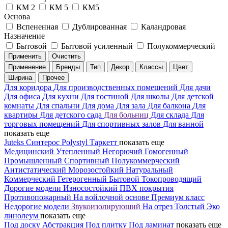
КМ 2
КМ 5
КМ5
Основа
Вспененная
Дублированная
Каландровая
Назначение
Бытовой
Бытовой усиленный
Полукоммерческий
Применить
Очистить
Применение
Бренды
Тип
Декор
Классы
Цвет
Ширина
Прочее
Для коридора
Для производственных помещений
Для дачи
Для офиса
Для кухни
Для гостиной
Для школы
Для детской
комнаты
Для спальни
Для дома
Для зала
Для балкона
Для
квартиры
Для детского сада
Для больниц
Для склада
Для
торговых помещений
Для спортивных залов
Для ванной
показать еще
Juteks
Синтерос
Polystyl
Таркетт
показать еще
Медицинский
Утепленный
Негорючий
Гомогенный
Промышленный
Спортивный
Полукоммерческий
Антистатический
Морозостойкий
Натуральный
Коммерческий
Гетерогенный
Бытовой
Токопроводящий
Дорогие модели
Износостойкий
ПВХ покрытия
Противопожарный
На войлочной основе
Премиум класс
Недорогие модели
Звукоизолирующий
На отрез
Толстый
Эко
линолеум
показать еще
Под доску
Абстракция
Под плитку
Под ламинат
показать еще