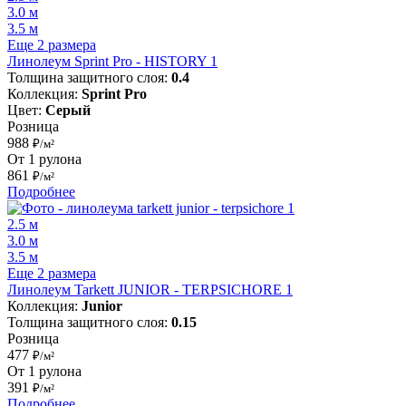
3.0 м
3.5 м
Еще 2 размера
Линолеум Sprint Pro - HISTORY 1
Толщина защитного слоя:
0.4
Коллекция:
Sprint Pro
Цвет:
Серый
Розница
988
₽/м²
От 1 рулона
861
₽/м²
Подробнее
2.5 м
3.0 м
3.5 м
Еще 2 размера
Линолеум Tarkett JUNIOR - TERPSICHORE 1
Коллекция:
Junior
Толщина защитного слоя:
0.15
Розница
477
₽/м²
От 1 рулона
391
₽/м²
Подробнее