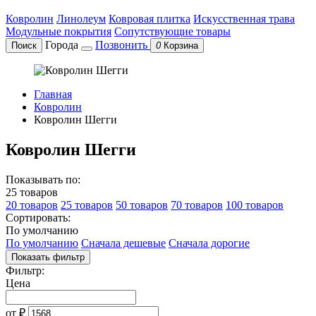
Ковролин
Линолеум
Ковровая плитка
Искусственная трава
Модульные покрытия
Сопутствующие товары
Города
Позвонить
Поиск
0
Корзина
Главная
Ковролин
Ковролин Шегги
Ковролин Шегги
Показывать по:
25 товаров
20 товаров
25 товаров
50 товаров
70 товаров
100 товаров
Сортировать:
По умолчанию
По умолчанию
Сначала дешевые
Сначала дорогие
Показать фильтр
Фильтр:
Цена
от
₽