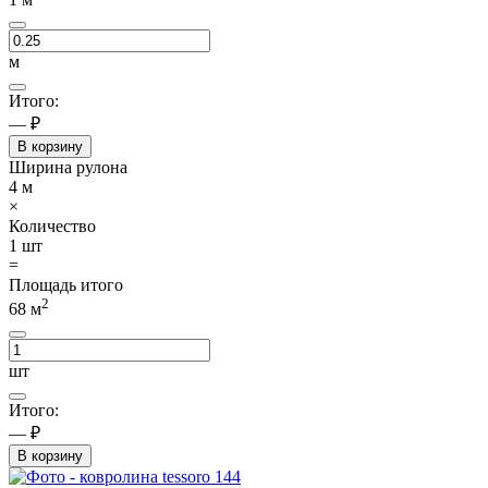
м
Итого:
— ₽
В корзину
Ширина рулона
4
м
×
Количество
1
шт
=
Площадь итого
2
68
м
шт
Итого:
— ₽
В корзину