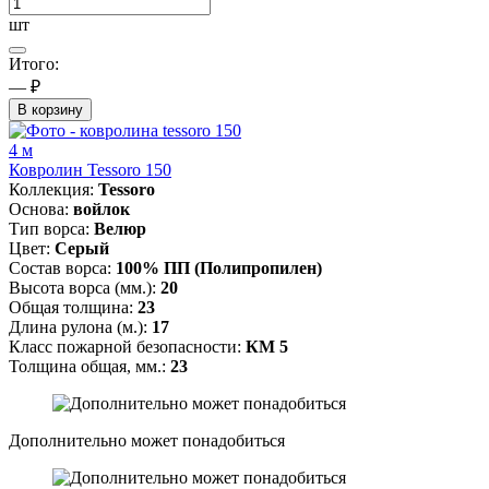
шт
Итого:
— ₽
В корзину
4 м
Ковролин Tessoro 150
Коллекция:
Tessoro
Основа:
войлок
Тип ворса:
Велюр
Цвет:
Серый
Состав ворса:
100% ПП (Полипропилен)
Высота ворса (мм.):
20
Общая толщина:
23
Длина рулона (м.):
17
Класс пожарной безопасности:
КМ 5
Толщина общая, мм.:
23
Дополнительно может понадобиться