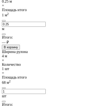
0.25
м
=
Площадь итого
2
1
м
м
Итого:
— ₽
В корзину
Ширина рулона
4
м
×
Количество
1
шт
=
Площадь итого
2
68
м
шт
Итого: