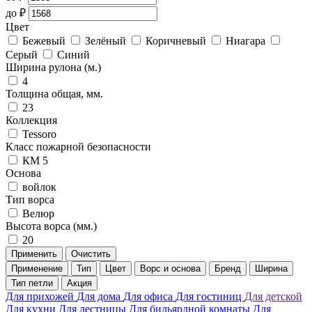
до
₽
Цвет
Бежевый
Зелёный
Коричневый
Ниагара
Серый
Синий
Ширина рулона (м.)
4
Толщина общая, мм.
23
Коллекция
Tessoro
Класс пожарной безопасности
КМ 5
Основа
войлок
Тип ворса
Велюр
Высота ворса (мм.)
20
Применить
Очистить
Применение
Тип
Цвет
Ворс и основа
Бренд
Ширина
Тип петли
Акция
Для прихожей
Для дома
Для офиса
Для гостиниц
Для детской
Для кухни
Для лестницы
Для бильярдной комнаты
Для