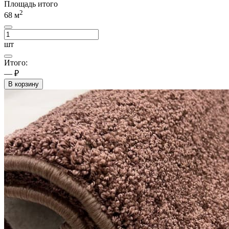
Площадь итого
2
68
м
шт
Итого:
— ₽
В корзину