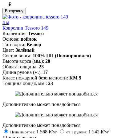
— ₽
В корзину
4 м
Ковролин Tessoro 149
Коллекция:
Tessoro
Основа:
войлок
Тип ворса:
Велюр
Цвет:
Зелёный
Состав ворса:
100% ПП (Полипропилен)
Высота ворса (мм.):
20
Общая толщина:
23
Длина рулона (м.):
17
Класс пожарной безопасности:
КМ 5
Толщина общая, мм.:
23
Дополнительно может понадобиться
Дополнительно может понадобиться
1 568
₽/м²
1 242
₽/м²
Цена на отрез:
от 1 рулона:
Ширина рулона