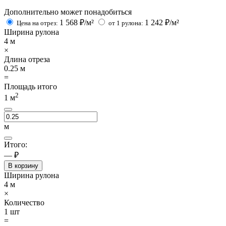
Дополнительно может понадобиться
1 568
₽/м²
1 242
₽/м²
Цена на отрез:
от 1 рулона:
Ширина рулона
4
м
×
Длина отреза
0.25
м
=
Площадь итого
2
1
м
м
Итого:
— ₽
В корзину
Ширина рулона
4
м
×
Количество
1
шт
=