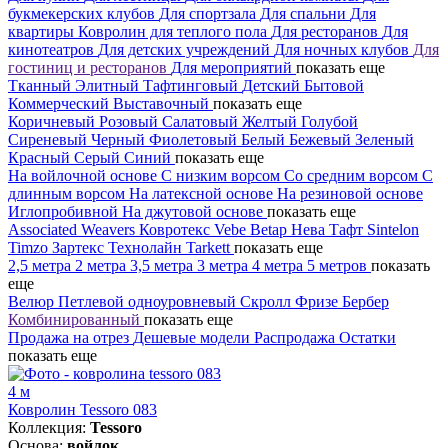
букмекерских клубов
Для спортзала
Для спальни
Для
квартиры
Ковролин для теплого пола
Для ресторанов
Для
кинотеатров
Для детских учреждений
Для ночных клубов
Для
гостиниц и ресторанов
Для мероприятий
показать еще
Тканный
Элитный
Тафтинговый
Детский
Бытовой
Коммерческий
Выставочный
показать еще
Коричневый
Розовый
Салатовый
Желтый
Голубой
Сиреневый
Черный
Фиолетовый
Белый
Бежевый
Зеленый
Красный
Серый
Синий
показать еще
На войлочной основе
С низким ворсом
Со средним ворсом
С
длинным ворсом
На латексной основе
На резиновой основе
Иглопробивной
На джутовой основе
показать еще
Associated Weavers
Ковротекс
Vebe
Betap
Нева Тафт
Sintelon
Timzo
Зартекс
Технолайн
Tarkett
показать еще
2,5 метра
2 метра
3,5 метра
3 метра
4 метра
5 метров
показать
еще
Велюр
Петлевой одноуровневый
Скролл
Фризе
Бербер
Комбинированный
показать еще
Продажа на отрез
Дешевые модели
Распродажа
Остатки
показать еще
4 м
Ковролин Tessoro 083
Коллекция:
Tessoro
Основа:
войлок