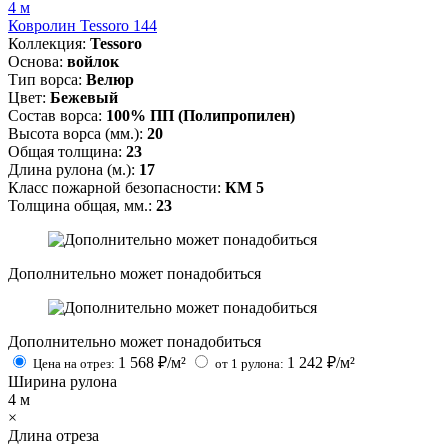
4 м
Ковролин Tessoro 144
Коллекция:
Tessoro
Основа:
войлок
Тип ворса:
Велюр
Цвет:
Бежевый
Состав ворса:
100% ПП (Полипропилен)
Высота ворса (мм.):
20
Общая толщина:
23
Длина рулона (м.):
17
Класс пожарной безопасности:
КМ 5
Толщина общая, мм.:
23
Дополнительно может понадобиться
Дополнительно может понадобиться
1 568
₽/м²
1 242
₽/м²
Цена на отрез:
от 1 рулона:
Ширина рулона
4
м
×
Длина отреза