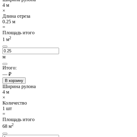
4
м
×
Длина отреза
0.25
м
=
Площадь итого
2
1
м
м
Итого:
— ₽
В корзину
Ширина рулона
4
м
×
Количество
1
шт
=
Площадь итого
2
68
м