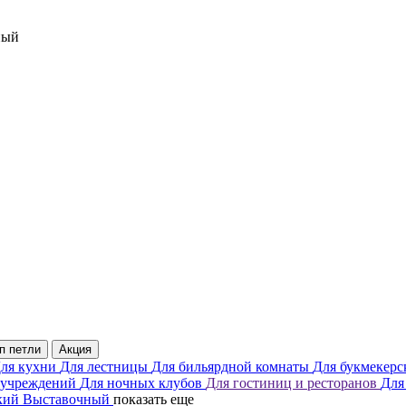
ный
п петли
Акция
ля кухни
Для лестницы
Для бильярдной комнаты
Для букмекерс
 учреждений
Для ночных клубов
Для гостиниц и ресторанов
Для
кий
Выставочный
показать еще