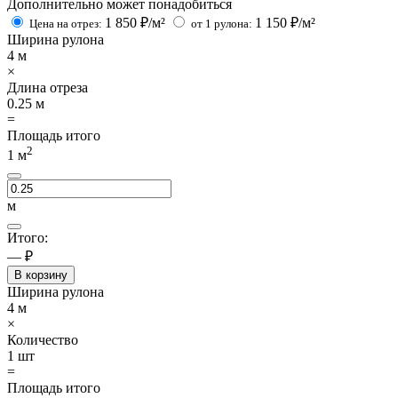
Дополнительно может понадобиться
1 850
₽/м²
1 150
₽/м²
Цена на отрез:
от 1 рулона:
Ширина рулона
4
м
×
Длина отреза
0.25
м
=
Площадь итого
2
1
м
м
Итого:
— ₽
В корзину
Ширина рулона
4
м
×
Количество
1
шт
=
Площадь итого