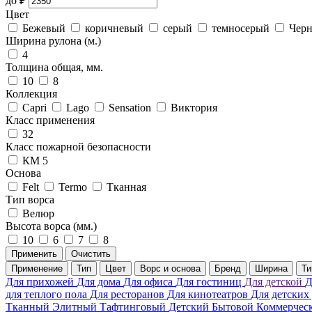
до
₽
Цвет
Бежевый
коричневый
серый
темносерый
Чер
Ширина рулона (м.)
4
Толщина общая, мм.
10
8
Коллекция
Capri
Lago
Sensation
Виктория
Класс применения
32
Класс пожарной безопасности
КМ 5
Основа
Felt
Termo
Тканная
Тип ворса
Велюр
Высота ворса (мм.)
10
6
7
8
Применить
Очистить
Применение
Тип
Цвет
Ворс и основа
Бренд
Ширина
Ти
Для прихожей
Для дома
Для офиса
Для гостиниц
Для детской
Д
для теплого пола
Для ресторанов
Для кинотеатров
Для детских
Тканный
Элитный
Тафтинговый
Детский
Бытовой
Коммерчес