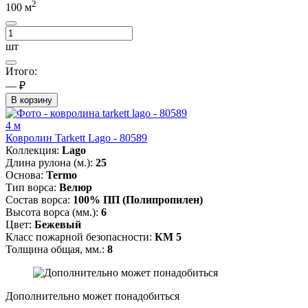
2
100
м
шт
Итого:
— ₽
В корзину
4 м
Ковролин Tarkett Lago - 80589
Коллекция:
Lago
Длина рулона (м.):
25
Основа:
Termo
Тип ворса:
Велюр
Состав ворса:
100% ПП (Полипропилен)
Высота ворса (мм.):
6
Цвет:
Бежевый
Класс пожарной безопасности:
КМ 5
Толщина общая, мм.:
8
Дополнительно может понадобиться