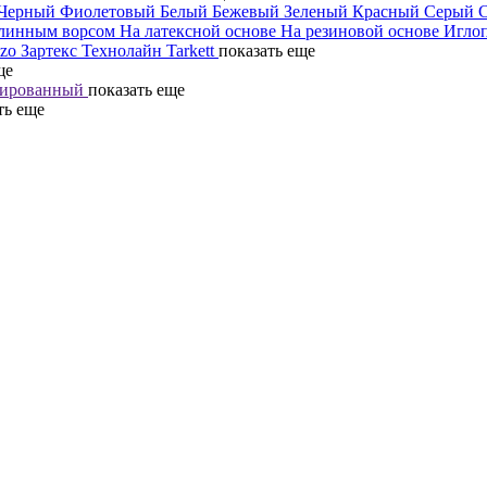
Черный
Фиолетовый
Белый
Бежевый
Зеленый
Красный
Серый
линным ворсом
На латексной основе
На резиновой основе
Игло
mzo
Зартекс
Технолайн
Tarkett
показать еще
ще
ированный
показать еще
ть еще