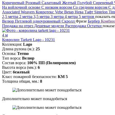
Коричневый
Розовый
Салатовый
Желтый
Голубой
Сиреневый
На войлочной основе
С низким ворсом
Со средним ворсом
С д
Associated Weavers
Ковротекс
Vebe
Betap
Нева Тафт
Sintelon
Ti
2,5 метра
2 метра
3,5 метра
3 метра
4 метра
5 метров
показать е
Велюр
Петлевой одноуровневый
Скролл
Фризе
Бербер
Комбин
Продажа на отрез
Дешевые модели
Распродажа
Остатки
показа
4 м
Ковролин Tarkett Lago - 10231
Коллекция:
Lago
Длина рулона (м.):
25
Основа:
Termo
Тип ворса:
Велюр
Состав ворса:
100% ПП (Полипропилен)
Высота ворса (мм.):
6
Цвет:
бежевый
Класс пожарной безопасности:
КМ 5
Толщина общая, мм.:
8
Дополнительно может понадобиться