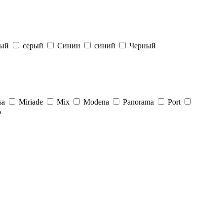
вый
серый
Синии
синий
Черный
sa
Miriade
Mix
Modena
Panorama
Port
о