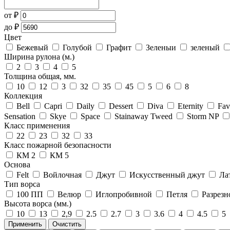
от
₽
до
₽
Цвет
Бежевый
Голубой
Графит
Зеленыи
зеленый
Ширина рулона (м.)
2
3
4
5
Толщина общая, мм.
10
12
3
32
35
45
5
6
8
Коллекция
Bell
Capri
Daily
Dessert
Diva
Eternity
Fav
Sensation
Skye
Space
Stainaway Tweed
Storm NP
Класс применения
22
23
32
33
Класс пожарной безопасности
КМ 2
КМ 5
Основа
Felt
Войлочная
Джут
Искусственный джут
Ла
Тип ворса
100 ПП
Велюр
Иглопробивной
Петля
Разрезн
Высота ворса (мм.)
10
13
2,9
2.5
2.7
3
3.6
4
4.5
5
Применить
Очистить