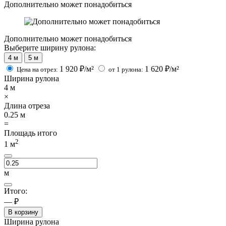
Дополнительно может понадобиться
Дополнительно может понадобиться
Выберите ширину рулона:
4 м
5 м
1 920
₽/м²
1 620
₽/м²
Цена на отрез:
от 1 рулона:
Ширина рулона
4
м
×
Длина отреза
0.25
м
=
Площадь итого
2
1
м
м
Итого:
— ₽
В корзину
Ширина рулона