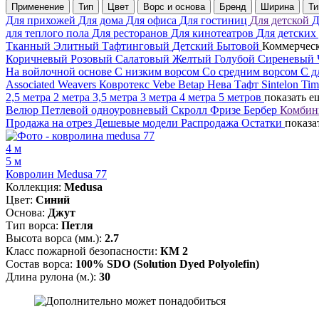
Применение
Тип
Цвет
Ворс и основа
Бренд
Ширина
Ти
Для прихожей
Для дома
Для офиса
Для гостиниц
Для детской
Д
для теплого пола
Для ресторанов
Для кинотеатров
Для детских
Тканный
Элитный
Тафтинговый
Детский
Бытовой
Коммерчес
Коричневый
Розовый
Салатовый
Желтый
Голубой
Сиреневый
На войлочной основе
С низким ворсом
Со средним ворсом
С д
Associated Weavers
Ковротекс
Vebe
Betap
Нева Тафт
Sintelon
Ti
2,5 метра
2 метра
3,5 метра
3 метра
4 метра
5 метров
показать е
Велюр
Петлевой одноуровневый
Скролл
Фризе
Бербер
Комбин
Продажа на отрез
Дешевые модели
Распродажа
Остатки
показа
4 м
5 м
Ковролин Medusa 77
Коллекция:
Medusa
Цвет:
Синий
Основа:
Джут
Тип ворса:
Петля
Высота ворса (мм.):
2.7
Класс пожарной безопасности:
КМ 2
Состав ворса:
100% SDO (Solution Dyed Polyolefin)
Длина рулона (м.):
30