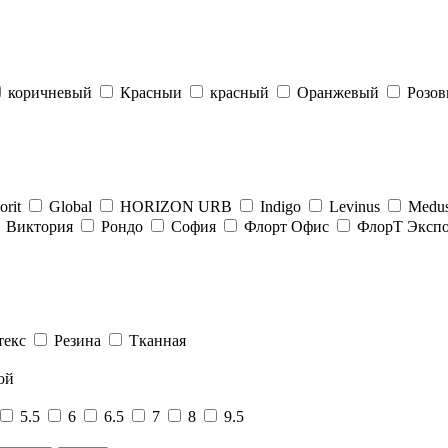
коричневый
Красныи
красный
Оранжевый
Розо
orit
Global
HORIZON URB
Indigo
Levinus
Medu
Виктория
Рондо
София
Флорт Офис
ФлорТ Эксп
текс
Резина
Тканная
ой
5.5
6
6.5
7
8
9.5