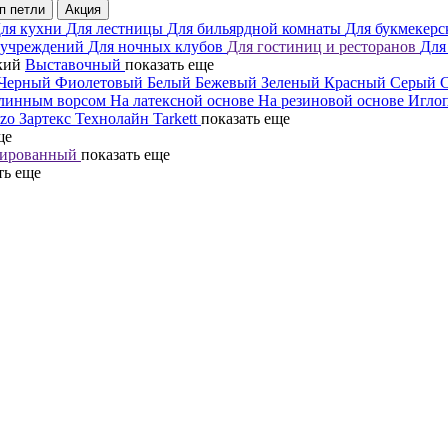
п петли
Акция
ля кухни
Для лестницы
Для бильярдной комнаты
Для букмекерс
 учреждений
Для ночных клубов
Для гостиниц и ресторанов
Для
кий
Выставочный
показать еще
Черный
Фиолетовый
Белый
Бежевый
Зеленый
Красный
Серый
линным ворсом
На латексной основе
На резиновой основе
Игло
mzo
Зартекс
Технолайн
Tarkett
показать еще
ще
ированный
показать еще
ть еще