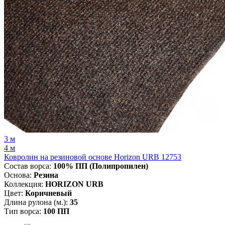
3 м
4 м
Ковролин на резиновой основе Horizon URB 12753
Состав ворса:
100% ПП (Полипропилен)
Основа:
Резина
Коллекция:
HORIZON URB
Цвет:
Коричневый
Длина рулона (м.):
35
Тип ворса:
100 ПП