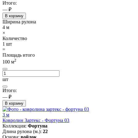
Итого:
— ₽
В корзину
Ширина рулона
4
м
×
Количество
1
шт
=
Площадь итого
2
100
м
шт
Итого:
— ₽
В корзину
3 м
Ковролин Зартекс - Фортуна 03
Коллекция:
Фортуна
Длина рулона (м.):
22
Основа:
войлок