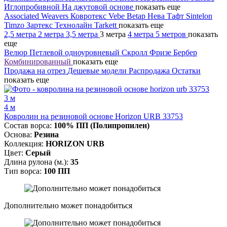
Иглопробивной
На джутовой основе
показать еще
Associated Weavers
Ковротекс
Vebe
Betap
Нева Тафт
Sintelon
Timzo
Зартекс
Технолайн
Tarkett
показать еще
2,5 метра
2 метра
3,5 метра
3 метра
4 метра
5 метров
показать
еще
Велюр
Петлевой одноуровневый
Скролл
Фризе
Бербер
Комбинированный
показать еще
Продажа на отрез
Дешевые модели
Распродажа
Остатки
показать еще
3 м
4 м
Ковролин на резиновой основе Horizon URB 33753
Состав ворса:
100% ПП (Полипропилен)
Основа:
Резина
Коллекция:
HORIZON URB
Цвет:
Серый
Длина рулона (м.):
35
Тип ворса:
100 ПП
Дополнительно может понадобиться