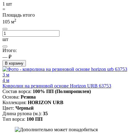
1
шт
=
Площадь итого
2
105
м
шт
Итого:
— ₽
В корзину
3 м
4 м
Ковролин на резиновой основе Horizon URB 63753
Состав ворса:
100% ПП (Полипропилен)
Основа:
Резина
Коллекция:
HORIZON URB
Цвет:
Черный
Длина рулона (м.):
35
Тип ворса:
100 ПП