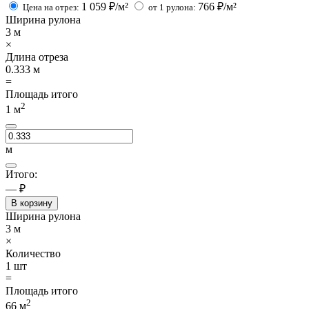
1 059
₽/м²
766
₽/м²
Цена на отрез:
от 1 рулона:
Ширина рулона
3
м
×
Длина отреза
0.333
м
=
Площадь итого
2
1
м
м
Итого:
— ₽
В корзину
Ширина рулона
3
м
×
Количество
1
шт
=
Площадь итого
2
66
м