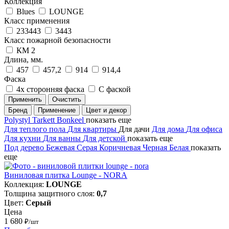
Коллекция
Blues
LOUNGE
Класс применения
233443
3443
Класс пожарной безопасности
КМ 2
Длина, мм.
457
457,2
914
914,4
Фаска
4х сторонняя фаска
С фаской
Применить
Очистить
Бренд
Применение
Цвет и декор
Polystyl
Tarkett
Bonkeel
показать еще
Для теплого пола
Для квартиры
Для дачи
Для дома
Для офиса
Для кухни
Для ванны
Для детской
показать еще
Под дерево
Бежевая
Серая
Коричневая
Черная
Белая
показать
еще
Виниловая плитка Lounge - NORA
Коллекция:
LOUNGE
Толщина защитного слоя:
0,7
Цвет:
Серый
Цена
1 680
₽/шт