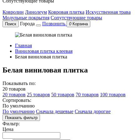
Сопутствующие товары
Ковролин
Линолеум
Ковровая плитка
Искусственная трава
Модульные покрытия
Сопутствующие товары
Города
Позвонить
Поиск
0
Корзина
Главная
Виниловая плитка клеевая
Белая виниловая плитка
Белая виниловая плитка
Показывать по:
20 товаров
20 товаров
25 товаров
50 товаров
70 товаров
100 товаров
Сортировать:
По умолчанию
По умолчанию
Сначала дешевые
Сначала дорогие
Показать фильтр
Фильтр:
Цена