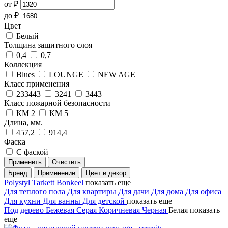
от
₽
до
₽
Цвет
Белый
Толщина защитного слоя
0,4
0,7
Коллекция
Blues
LOUNGE
NEW AGE
Класс применения
233443
3241
3443
Класс пожарной безопасности
КМ 2
КМ 5
Длина, мм.
457,2
914,4
Фаска
С фаской
Применить
Очистить
Бренд
Применение
Цвет и декор
Polystyl
Tarkett
Bonkeel
показать еще
Для теплого пола
Для квартиры
Для дачи
Для дома
Для офиса
Для кухни
Для ванны
Для детской
показать еще
Под дерево
Бежевая
Серая
Коричневая
Черная
Белая
показать
еще