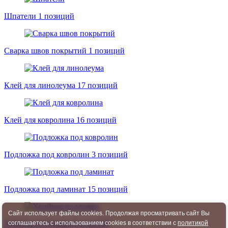
Шпатели
1 позиций
Сварка швов покрытий
1 позиций
Клей для линолеума
17 позиций
Клей для ковролина
16 позиций
Подложка под ковролин
3 позиций
Подложка под ламинат
15 позиций
Сайт использует файлы cookies. Продолжая просматривать сайт Вы
Хвойная подложка
4 позиций
соглашаетесь с использованием cookies в соответствии с
политикой