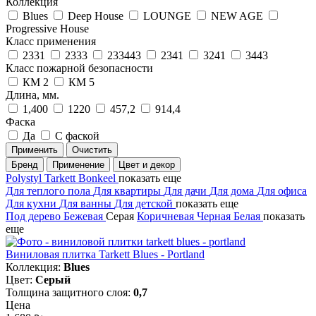
Коллекция
Blues
Deep House
LOUNGE
NEW AGE
Progressive House
Класс применения
2331
2333
233443
2341
3241
3443
Класс пожарной безопасности
КМ 2
КМ 5
Длина, мм.
1,400
1220
457,2
914,4
Фаска
Да
С фаской
Применить
Очистить
Бренд
Применение
Цвет и декор
Polystyl
Tarkett
Bonkeel
показать еще
Для теплого пола
Для квартиры
Для дачи
Для дома
Для офиса
Для кухни
Для ванны
Для детской
показать еще
Под дерево
Бежевая
Серая
Коричневая
Черная
Белая
показать
еще
Виниловая плитка Tarkett Blues - Portland
Коллекция:
Blues
Цвет:
Серый
Толщина защитного слоя:
0,7
Цена