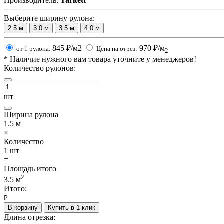
Производитель:
Tarkett
Выберите ширину рулона:
2.5
м
3.0
м
3.5
м
4.0
м
845
₽/м2
970
₽/м
от 1 рулона:
Цена на отрез:
2
*
Наличие нужного вам товара уточните у менеджеров!
Количество рулонов:
шт
Ширина рулона
1.5
м
×
Количество
1
шт
=
Площадь итого
2
3.5
м
Итого:
₽
В корзину
Купить в 1 клик
Длина отрезка: