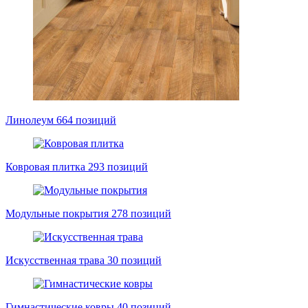
Линолеум
664 позиций
Ковровая плитка
293 позиций
Модульные покрытия
278 позиций
Искусственная трава
30 позиций
Гимнастические ковры
40 позиций