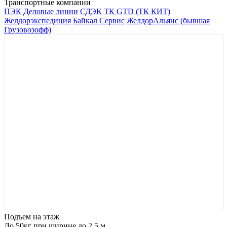
Транспортные компании
ПЭК
Деловые линии
СДЭК
ТК GTD (ТК КИТ)
Желдорэкспедиция
Байкал Сервис
ЖелдорАльянс (бывшая
Грузовозофф)
Подъем на этаж
До 50кг при ширине до 2.5 м