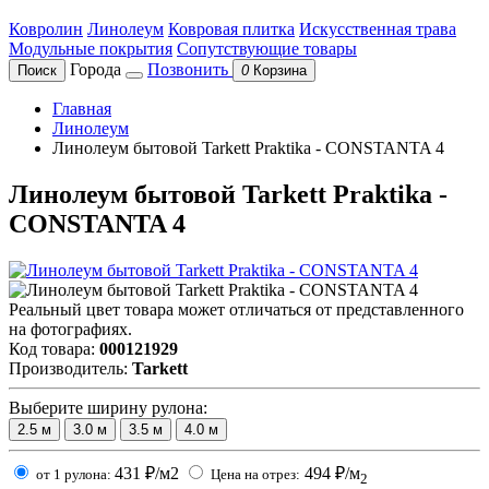
Ковролин
Линолеум
Ковровая плитка
Искусственная трава
Модульные покрытия
Сопутствующие товары
Города
Позвонить
Поиск
0
Корзина
Главная
Линолеум
Линолеум бытовой Tarkett Praktika - CONSTANTA 4
Линолеум бытовой Tarkett Praktika -
CONSTANTA 4
Реальный цвет товара может отличаться от представленного
на фотографиях.
Код товара:
000121929
Производитель:
Tarkett
Выберите ширину рулона:
2.5
м
3.0
м
3.5
м
4.0
м
431
₽/м2
494
₽/м
от 1 рулона:
Цена на отрез:
2