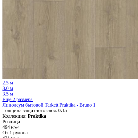
2.5 м
3.0 м
3.5 м
Еще 2 размера
Линолеум бытовой Tarkett Praktika - Bruno 1
Толщина защитного слоя:
0.15
Коллекция:
Praktika
Розница
494
₽/м²
От 1 рулона