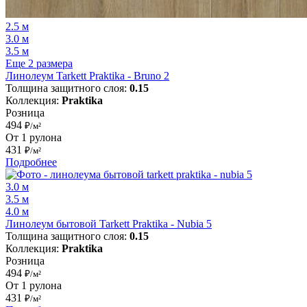
2.5 м
3.0 м
3.5 м
Еще 2 размера
Линолеум Tarkett Praktika - Bruno 2
Толщина защитного слоя:
0.15
Коллекция:
Praktika
Розница
494
₽/м²
От 1 рулона
431
₽/м²
Подробнее
3.0 м
3.5 м
4.0 м
Линолеум бытовой Tarkett Praktika - Nubia 5
Толщина защитного слоя:
0.15
Коллекция:
Praktika
Розница
494
₽/м²
От 1 рулона
431
₽/м²