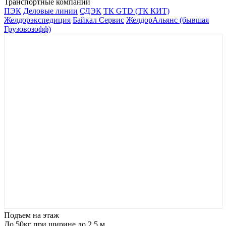
Транспортные компании
ПЭК
Деловые линии
СДЭК
ТК GTD (ТК КИТ)
Желдорэкспедиция
Байкал Сервис
ЖелдорАльянс (бывшая
Грузовозофф)
Подъем на этаж
До 50кг при ширине до 2.5 м