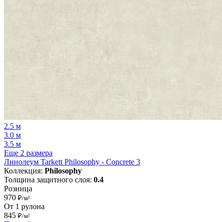
2.5 м
3.0 м
3.5 м
Еще 2 размера
Линолеум Tarkett Philosophy - Concrete 3
Коллекция:
Philosophy
Толщина защитного слоя:
0.4
Розница
970
₽/м²
От 1 рулона
845
₽/м²