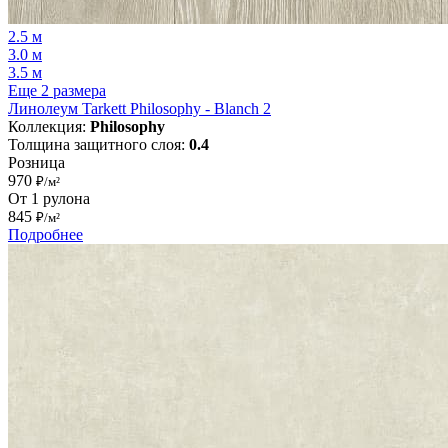
2.5 м
3.0 м
3.5 м
Еще 2 размера
Линолеум Tarkett Philosophy - Blanch 2
Коллекция:
Philosophy
Толщина защитного слоя:
0.4
Розница
970
₽/м²
От 1 рулона
845
₽/м²
Подробнее