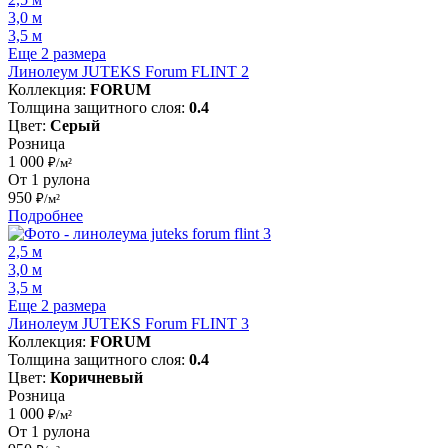
3,0 м
3,5 м
Еще 2 размера
Линолеум JUTEKS Forum FLINT 2
Коллекция:
FORUM
Толщина защитного слоя:
0.4
Цвет:
Серый
Розница
1 000
₽/м²
От 1 рулона
950
₽/м²
Подробнее
2,5 м
3,0 м
3,5 м
Еще 2 размера
Линолеум JUTEKS Forum FLINT 3
Коллекция:
FORUM
Толщина защитного слоя:
0.4
Цвет:
Коричневый
Розница
1 000
₽/м²
От 1 рулона