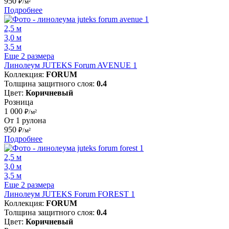
950
₽/м²
Подробнее
2,5 м
3,0 м
3,5 м
Еще 2 размера
Линолеум JUTEKS Forum AVENUE 1
Коллекция:
FORUM
Толщина защитного слоя:
0.4
Цвет:
Коричневый
Розница
1 000
₽/м²
От 1 рулона
950
₽/м²
Подробнее
2,5 м
3,0 м
3,5 м
Еще 2 размера
Линолеум JUTEKS Forum FOREST 1
Коллекция:
FORUM
Толщина защитного слоя:
0.4
Цвет:
Коричневый