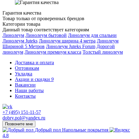
Гарантия качества
Товар только от проверенных брендов
Категории товара
Данный товар соответствует категориям
Линолеум
Линолеум бытовой
Линолеум для спальни
Линолеум Juteks
Линолеум ширина 4 метра
Линолеум
Шириной 5 Метров
Линолеум Juteks Forum
Дорогой
линолеум
Линолеум премиум класса
Толстый линолеум
Доставка и оплата
Оптовикам
Укладка
Акции и скидки
9
Вакансии
Наши работы
Контакты
+7 (495) 151-11-57
dobry.pol@yandex.ru
Позвоните мне
Добрый пол
Напольные покрытия
4.8