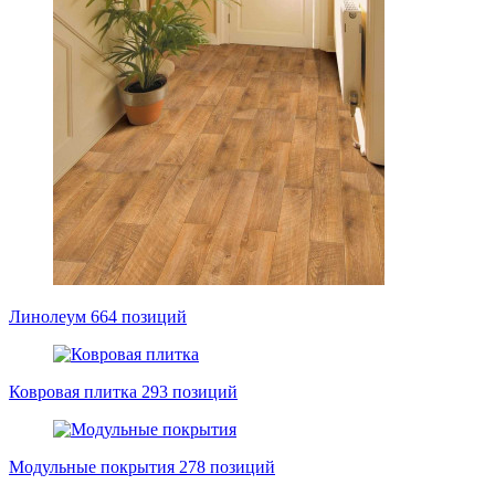
Линолеум
664 позиций
Ковровая плитка
293 позиций
Модульные покрытия
278 позиций