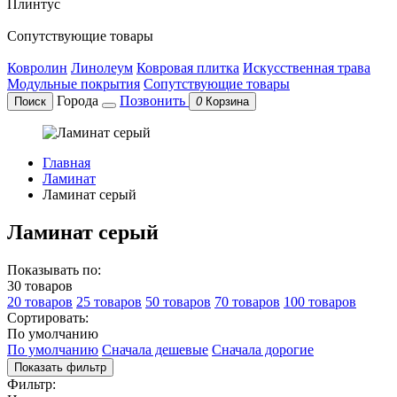
Плинтус
Сопутствующие товары
Ковролин
Линолеум
Ковровая плитка
Искусственная трава
Модульные покрытия
Сопутствующие товары
Города
Позвонить
Поиск
0
Корзина
Главная
Ламинат
Ламинат серый
Ламинат серый
Показывать по:
30 товаров
20 товаров
25 товаров
50 товаров
70 товаров
100 товаров
Сортировать:
По умолчанию
По умолчанию
Сначала дешевые
Сначала дорогие
Показать фильтр
Фильтр: