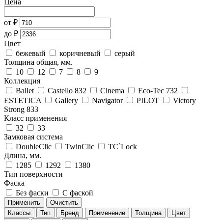
Цена
от
₽
до
₽
Цвет
бежевый
коричневый
серый
Толщина общая, мм.
10
12
7
8
9
Коллекция
Ballet
Castello 832
Cinema
Eco-Tec 732
ESTETICA
Gallery
Navigator
PILOT
Victory
Strong 833
Класс применения
32
33
Замковая система
DoubleClic
TwinClic
TС`Lock
Длина, мм.
1285
1292
1380
Тип поверхности
Фаска
Без фаски
С фаской
Применить
Очистить
Классы
Тип
Бренд
Применение
Толщина
Цвет