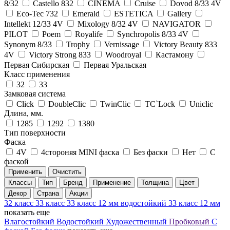
8/32
Castello 832
CINEMA
Cruise
Dovod 8/33 4V
Eco-Tec 732
Emerald
ESTETICA
Gallery
Intellekt 12/33 4V
Mixology 8/32 4V
NAVIGATOR
PILOT
Poem
Royalife
Synchropolis 8/33 4V
Synonym 8/33
Trophy
Vernissage
Victory Beauty 833
4V
Victory Strong 833
Woodroyal
Кастамону
Первая Сибирская
Первая Уральская
Класс применения
32
33
Замковая система
Click
DoubleClic
TwinClic
TС`Lock
Uniclic
Длина, мм.
1285
1292
1380
Тип поверхности
Фаска
4V
4стороняя MINI фаска
Без фаски
Нет
С
фаской
Применить
Очистить
Классы
Тип
Бренд
Применение
Толщина
Цвет
Декор
Страна
Акции
32 класс
33 класс
33 класс 12 мм водостойкий
33 класс 12 мм
показать еще
Влагостойкий
Водостойкий
Художественный
Пробковый
С