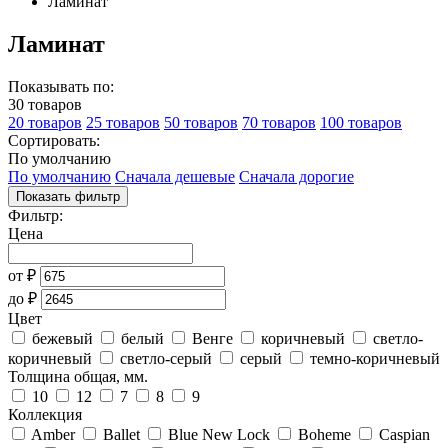
Ламинат
Ламинат
Показывать по:
30 товаров
20 товаров
25 товаров
50 товаров
70 товаров
100 товаров
Сортировать:
По умолчанию
По умолчанию
Сначала дешевые
Сначала дорогие
Показать фильтр
Фильтр:
Цена
от
₽
до
₽
Цвет
бежевый
белый
Венге
коричневый
светло-
коричневый
светло-серый
серый
темно-коричневый
Толщина общая, мм.
10
12
7
8
9
Коллекция
Amber
Ballet
Blue New Lock
Boheme
Caspian