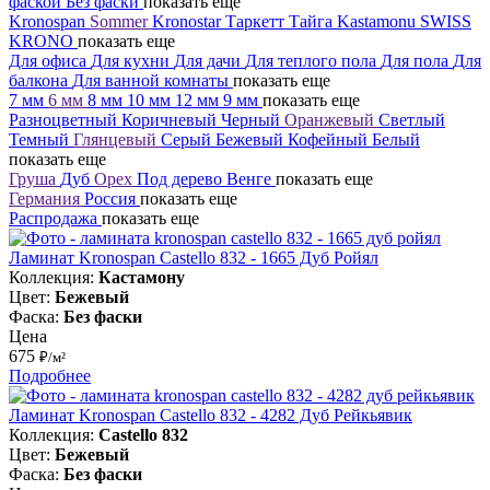
фаской
Без фаски
показать еще
Kronospan
Sommer
Kronostar
Таркетт
Тайга
Kastamonu
SWISS
KRONO
показать еще
Для офиса
Для кухни
Для дачи
Для теплого пола
Для пола
Для
балкона
Для ванной комнаты
показать еще
7 мм
6 мм
8 мм
10 мм
12 мм
9 мм
показать еще
Разноцветный
Коричневый
Черный
Оранжевый
Светлый
Темный
Глянцевый
Серый
Бежевый
Кофейный
Белый
показать еще
Груша
Дуб
Орех
Под дерево
Венге
показать еще
Германия
Россия
показать еще
Распродажа
показать еще
Ламинат Kronospan Castello 832 - 1665 Дуб Ройял
Коллекция:
Кастамону
Цвет:
Бежевый
Фаска:
Без фаски
Цена
675
₽/м²
Подробнее
Ламинат Kronospan Castello 832 - 4282 Дуб Рейкьявик
Коллекция:
Castello 832
Цвет:
Бежевый
Фаска:
Без фаски