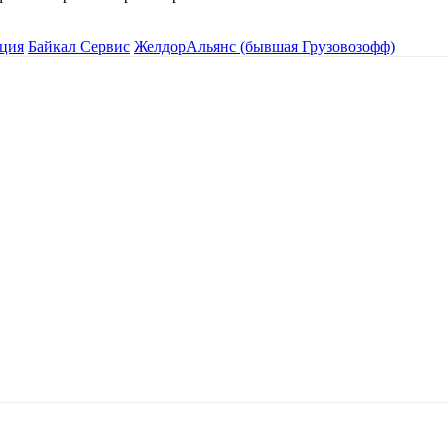
ция
Байкал Сервис
ЖелдорАльянс (бывшая Грузовозофф)