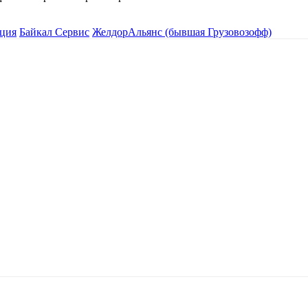
ция
Байкал Сервис
ЖелдорАльянс (бывшая Грузовозофф)