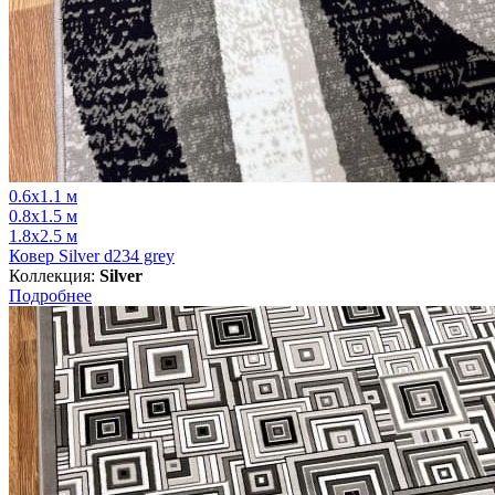
0.6x1.1 м
0.8x1.5 м
1.8x2.5 м
Ковер Silver d234 grey
Коллекция:
Silver
Подробнее