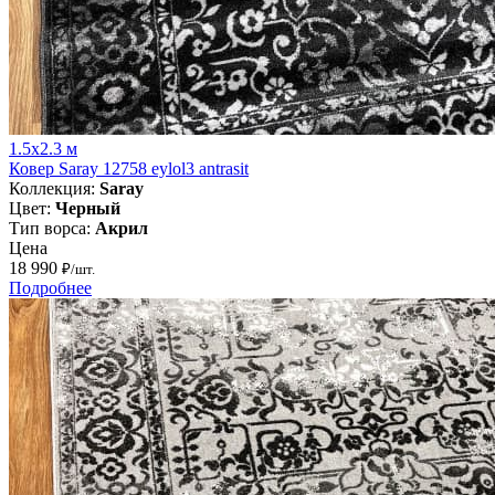
1.5x2.3 м
Ковер Saray 12758 eylol3 antrasit
Коллекция:
Saray
Цвет:
Черный
Тип ворса:
Акрил
Цена
18 990
₽/шт.
Подробнее