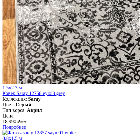
1.5x2.3 м
Ковер Saray 12758 eylol3 grey
Коллекция:
Saray
Цвет:
Серый
Тип ворса:
Акрил
Цена
18 990
₽/шт.
Подробнее
0.8x1.5 м