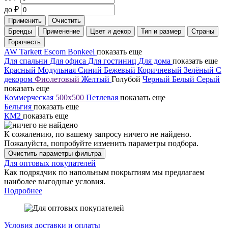
до
₽
Применить
Очистить
Бренды
Применение
Цвет и декор
Тип и размер
Страны
Горючесть
AW
Tarkett
Escom
Bonkeel
показать еще
Для спальни
Для офиса
Для гостиниц
Для дома
показать еще
Красный
Модульная
Синий
Бежевый
Коричневый
Зелёный
С
декором
Фиолетовый
Желтый
Голубой
Черный
Белый
Серый
показать еще
Коммерческая
500х500
Петлевая
показать еще
Бельгия
показать еще
КМ2
показать еще
К сожалению, по вашему запросу ничего не найдено.
Пожалуйста, попробуйте изменить параметры подбора.
Очистить параметры фильтра
Для оптовых покупателей
Как подрядчик по напольным покрытиям мы предлагаем
наиболее выгодные условия.
Подробнее
Условия доставки и оплаты