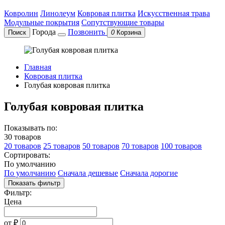
Ковролин
Линолеум
Ковровая плитка
Искусственная трава
Модульные покрытия
Сопутствующие товары
Города
Позвонить
Поиск
0
Корзина
Главная
Ковровая плитка
Голубая ковровая плитка
Голубая ковровая плитка
Показывать по:
30 товаров
20 товаров
25 товаров
50 товаров
70 товаров
100 товаров
Сортировать:
По умолчанию
По умолчанию
Сначала дешевые
Сначала дорогие
Показать фильтр
Фильтр:
Цена
от
₽