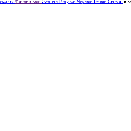
декором
Фиолетовый
Желтый
Голубой
Черный
Белый
Серый
пок