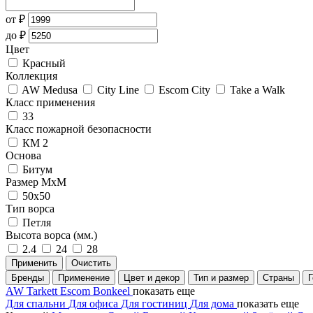
от
₽
до
₽
Цвет
Красный
Коллекция
AW Medusa
City Line
Escom City
Take a Walk
Класс применения
33
Класс пожарной безопасности
КМ 2
Основа
Битум
Размер МхМ
50x50
Тип ворса
Петля
Высота ворса (мм.)
2.4
24
28
Применить
Очистить
Бренды
Применение
Цвет и декор
Тип и размер
Страны
AW
Tarkett
Escom
Bonkeel
показать еще
Для спальни
Для офиса
Для гостиниц
Для дома
показать еще