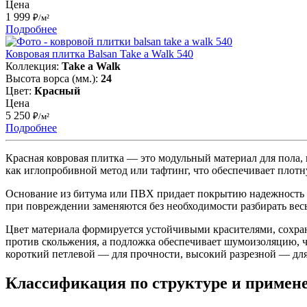
Цена
1 999
₽/м²
Подробнее
Ковровая плитка Balsan Take a Walk 540
Коллекция:
Take a Walk
Высота ворса (мм.):
24
Цвет:
Красный
Цена
5 250
₽/м²
Подробнее
Красная ковровая плитка — это модульный материал для пола,
как иглопробивной метод или тафтинг, что обеспечивает плотн
Основание из битума или ПВХ придает покрытию надежность и
при повреждении заменяются без необходимости разбирать весь
Цвет материала формируется устойчивыми красителями, сохра
против скольжения, а подложка обеспечивает шумоизоляцию, 
короткий петлевой — для прочности, высокий разрезной — для
Классификация по структуре и примен