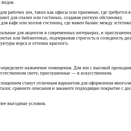
 видов.
я рабочих зон, таких как офисы или приемные, где требуется 
рают для спален или гостиных, создавая уютную обстановку.
для кафе или холлов гостиниц, где важен баланс между эстетик
альные для акцентов в современных интерьерах, и приглушенн
нетах или библиотеках, подчеркивая строгость и солидность д
руктуры ворса и оттенки красного.
определите назначение помещения. Для зон с высокой проходимо
 естественном свете, приглушенные — в искусственном.
лощением станут отличным вариантом для оформления многолюд
алог, сравните описания и закажите подходящие покрытие с дос
лее выгодные условия.