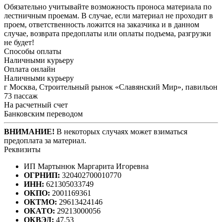
Обязательно учитывайте возможность проноса материала по
лестничным проемам. В случае, если материал не проходит в
проем, ответственность ложится на заказчика и в данном
случае, возврата предоплаты или оплаты подъема, разгрузки
не будет!
Способы оплаты
Наличными курьеру
Оплата онлайн
Наличными курьеру
г Москва, Строительный рынок «Славянский Мир», павильон
73 пассаж
На расчетный счет
Банковским переводом
ВНИМАНИЕ!
В некоторых случаях может взиматься
предоплата за материал.
Реквизиты
ИП Мартынюк Маргарита Игоревна
ОГРНИП:
320402700010770
ИНН:
621305033749
ОКПО:
2001169361
ОКТМО:
29613424146
ОКАТО:
29213000056
ОКВЭД:
47.53