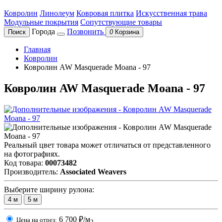
Ковролин
Линолеум
Ковровая плитка
Искусственная трава
Модульные покрытия
Сопутствующие товары
Города
Позвонить
Поиск
0
Корзина
Главная
Ковролин
Ковролин AW Masquerade Moana - 97
Ковролин AW Masquerade Moana - 97
Реальный цвет товара может отличаться от представленного
на фотографиях.
Код товара:
00073482
Производитель:
Associated Weavers
Выберите ширину рулона:
4
м
5
м
6 700
₽/м
Цена на отрез:
2