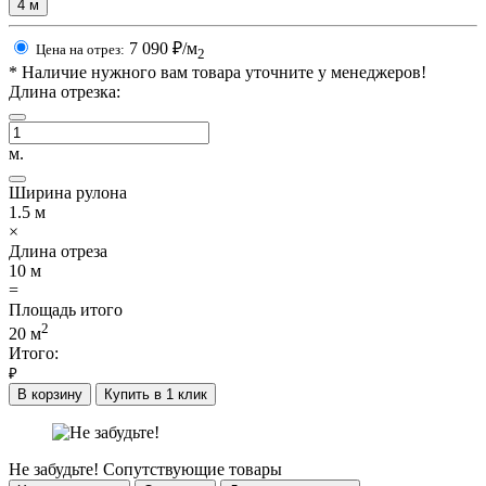
4
м
7 090
₽/м
Цена на отрез:
2
*
Наличие нужного вам товара уточните у менеджеров!
Длина отрезка:
м.
Ширина рулона
1.5
м
×
Длина отреза
10
м
=
Площадь итого
2
20
м
Итого:
₽
В корзину
Купить в 1 клик
Не забудьте!
Сопутствующие товары