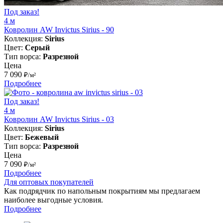
Под заказ!
4 м
Ковролин AW Invictus Sirius - 90
Коллекция:
Sirius
Цвет:
Серый
Тип ворса:
Разрезной
Цена
7 090
₽/м²
Подробнее
Под заказ!
4 м
Ковролин AW Invictus Sirius - 03
Коллекция:
Sirius
Цвет:
Бежевый
Тип ворса:
Разрезной
Цена
7 090
₽/м²
Подробнее
Для оптовых покупателей
Как подрядчик по напольным покрытиям мы предлагаем
наиболее выгодные условия.
Подробнее