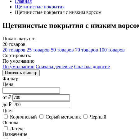
Главная
Щетинистые покрытия
Щетинистые покрытия с низким ворсом
Щетинистые покрытия с низким ворсо
Показывать по:
20 товаров
20 товаров
25 товаров
50 товаров
70 товаров
100 товаров
Сортировать:
По умолчанию
По умолчанию
Сначала дешевые
Сначала дорогие
Показать фильтр
Фильтр:
Цена
от
₽
до
₽
Цвет
Коричневый
Серый металлик
Черный
Основа
Латекс
Назначение