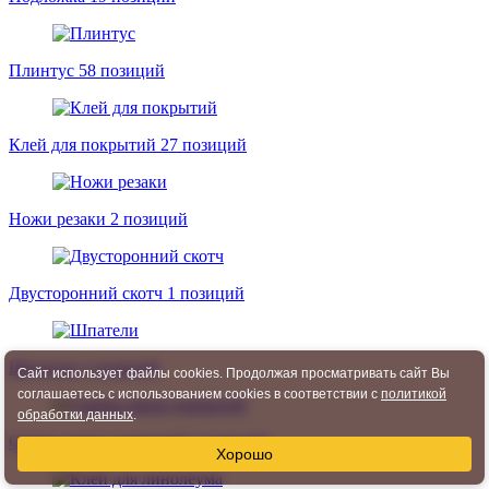
Плинтус
58 позиций
Клей для покрытий
27 позиций
Ножи резаки
2 позиций
Двусторонний скотч
1 позиций
Шпатели
1 позиций
Сайт использует файлы cookies. Продолжая просматривать сайт Вы
соглашаетесь с использованием cookies в соответствии с
политикой
обработки данных
.
Сварка швов покрытий
1 позиций
Хорошо