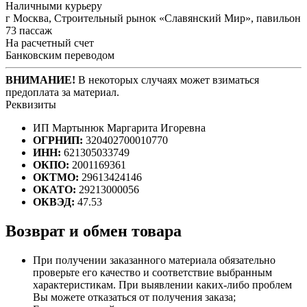
Наличными курьеру
г Москва, Строительный рынок «Славянский Мир», павильон
73 пассаж
На расчетный счет
Банковским переводом
ВНИМАНИЕ!
В некоторых случаях может взиматься
предоплата за материал.
Реквизиты
ИП Мартынюк Маргарита Игоревна
ОГРНИП:
320402700010770
ИНН:
621305033749
ОКПО:
2001169361
ОКТМО:
29613424146
ОКАТО:
29213000056
ОКВЭД:
47.53
Возврат и обмен товара
При получении заказанного материала обязательно
проверьте его качество и соответствие выбранным
характеристикам. При выявлении каких-либо проблем
Вы можете отказаться от получения заказа;