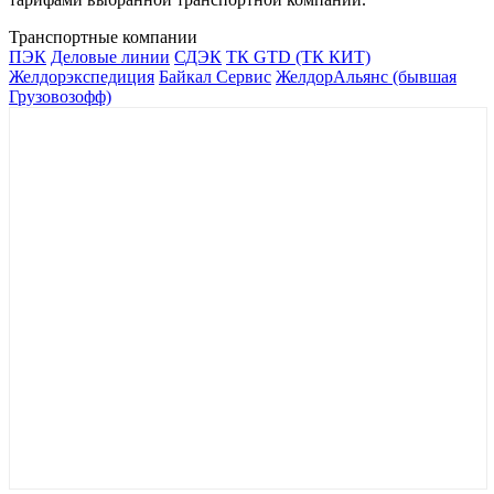
Транспортные компании
ПЭК
Деловые линии
СДЭК
ТК GTD (ТК КИТ)
Желдорэкспедиция
Байкал Сервис
ЖелдорАльянс (бывшая
Грузовозофф)