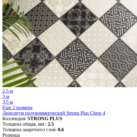
2,5 м
3 м
3,5 м
Еще 2 размера
Линолеум полукоммерческий Strong Plus Chess 4
Коллекция:
STRONG PLUS
Толщина общая, мм.:
2.5
Толщина защитного слоя:
0.6
Розница