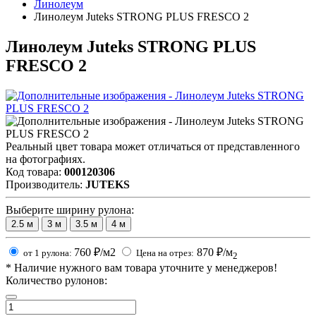
Линолеум
Линолеум Juteks STRONG PLUS FRESCO 2
Линолеум Juteks STRONG PLUS
FRESCO 2
Реальный цвет товара может отличаться от представленного
на фотографиях.
Код товара:
000120306
Производитель:
JUTEKS
Выберите ширину рулона:
2.5
м
3
м
3.5
м
4
м
760
₽/м2
870
₽/м
от 1 рулона:
Цена на отрез:
2
*
Наличие нужного вам товара уточните у менеджеров!
Количество рулонов: