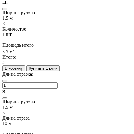
шт
Ширина рулона
1.5
м
×
Количество
1
шт
=
Площадь итого
2
3.5
м
Итого:
₽
В корзину
Купить в 1 клик
Длина отрезка:
м.
Ширина рулона
1.5
м
×
Длина отреза
10
м
=