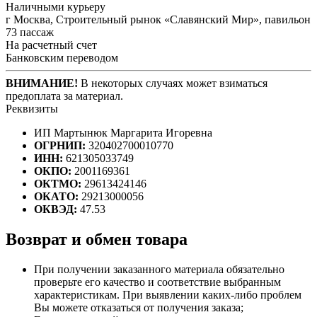
Наличными курьеру
г Москва, Строительный рынок «Славянский Мир», павильон
73 пассаж
На расчетный счет
Банковским переводом
ВНИМАНИЕ!
В некоторых случаях может взиматься
предоплата за материал.
Реквизиты
ИП Мартынюк Маргарита Игоревна
ОГРНИП:
320402700010770
ИНН:
621305033749
ОКПО:
2001169361
ОКТМО:
29613424146
ОКАТО:
29213000056
ОКВЭД:
47.53
Возврат и обмен товара
При получении заказанного материала обязательно
проверьте его качество и соответствие выбранным
характеристикам. При выявлении каких-либо проблем
Вы можете отказаться от получения заказа;