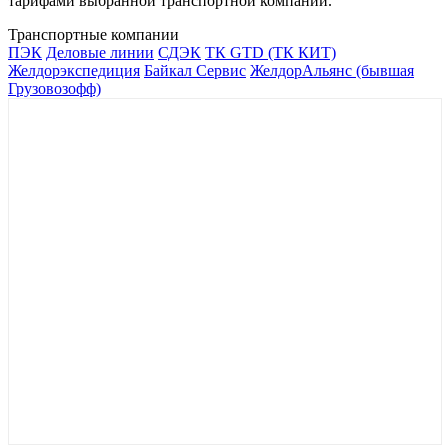
тарифами выбранной транспортной компании.
Транспортные компании
ПЭК
Деловые линии
СДЭК
ТК GTD (ТК КИТ)
Желдорэкспедиция
Байкал Сервис
ЖелдорАльянс (бывшая
Грузовозофф)