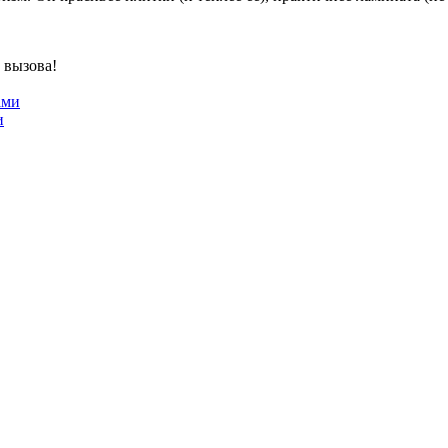
 вызова!
и