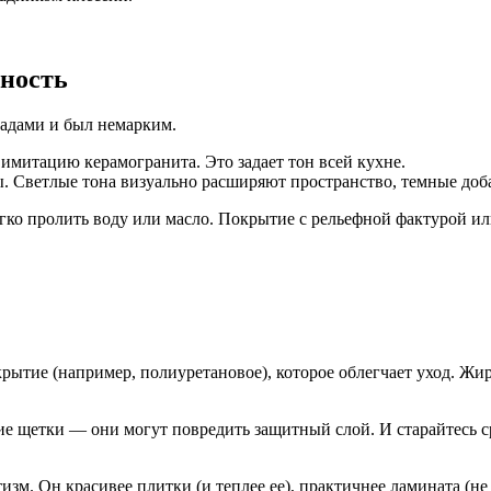
сность
садами и был немарким.
митацию керамогранита. Это задает тон всей кухне.
ы. Светлые тона визуально расширяют пространство, темные доб
егко пролить воду или масло. Покрытие с рельефной фактурой и
тие (например, полиуретановое), которое облегчает уход. Жир и
ие щетки — они могут повредить защитный слой. И старайтесь с
м. Он красивее плитки (и теплее ее), практичнее ламината (не 