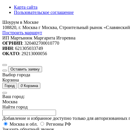
Карта сайта
Пользовательское соглашение
Шоурум в Москве
108820, г. Москва г Москва, Строительный рынок «Славянский
Построить маршрут
ИП Мартынюк Маргарита Игоревна
ОГРНИП
: 320402700010770
ИНН
: 621305033749
ОКАТО
: 29213000056
Оставить заявку
Выбор города
Корзина
Город
0
Корзина
Ваш город:
Москва
Найти город
Добавление и избранное доступно только для авторизованных 
Москва и обл.
Регионы РФ
Заказать обратный звонок